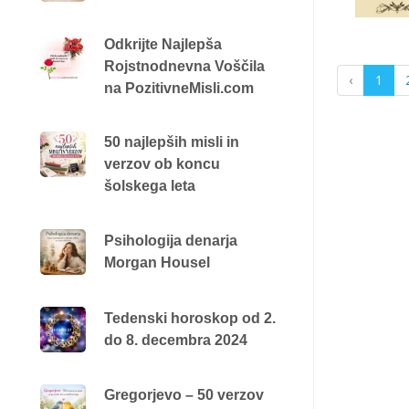
Odkrijte Najlepša
Rojstnodnevna Voščila
‹
1
na PozitivneMisli.com
50 najlepših misli in
verzov ob koncu
šolskega leta
Psihologija denarja
Morgan Housel
Tedenski horoskop od 2.
do 8. decembra 2024
Gregorjevo – 50 verzov