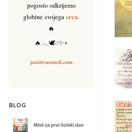
pogosto odkrijemo
srca
globine svojega
.
🔥
🔥𓂃🕊️𓏸✨⋆
pozitivnemisli.com
BLOG
Misli za prvi šolski dan