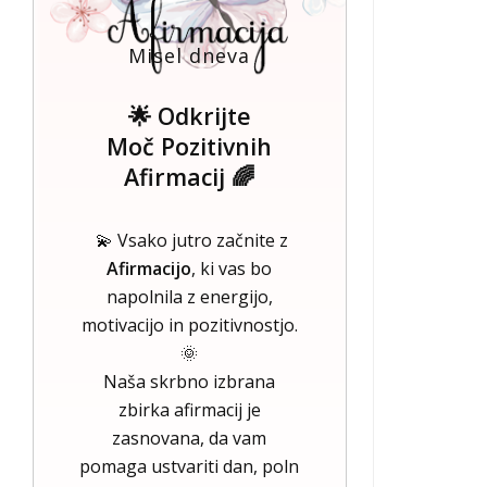
Misel dneva
🌟 Odkrijte
Moč Pozitivnih
Afirmacij 🌈
💫 Vsako jutro začnite z
Afirmacijo
, ki vas bo
napolnila z energijo,
motivacijo in pozitivnostjo.
🌞
Naša skrbno izbrana
zbirka afirmacij je
zasnovana, da vam
pomaga ustvariti dan, poln