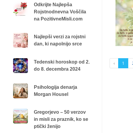
Odkrijte Najlepša
Rojstnodnevna Voščila
na PozitivneMisli.com
Najlepši verzi za rojstni
dan, ki napolnijo srce
Tedenski horoskop od 2.
‹
1
do 8. decembra 2024
Psihologija denarja
Morgan Housel
Gregorjevo – 50 verzov
in misli za praznik, ko se
ptički ženijo