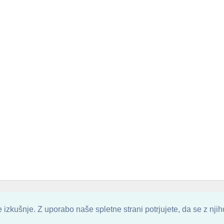
. ALL ARTWORK ARE UPLOADED AND COPYRIGHTED TO ITS AUTHOR.
POZITIVN
izkušnje. Z uporabo naše spletne strani potrjujete, da se z nji