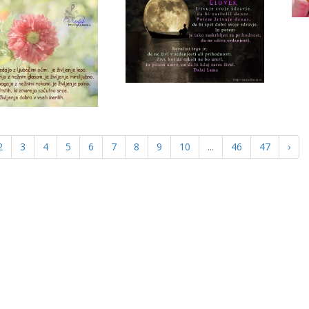
2
3
4
5
6
7
8
9
10
...
46
47
›