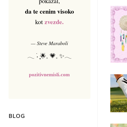
pokazal,
da te cenim visoko
zvezde.
kot
— Steve Maraboli
𓂃 ࣪˖ ִֶָ🌟𓈒 💗𓈒 ✨𓂃
pozitivnemisli.com
BLOG