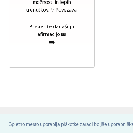
možnosti in lepih
trenutkov. ✨ Povezava:
Preberite današnjo
afirmacijo 📖
➡️
COPYRIGHT © 2013 - 2026 BY
SKINBASE
Spletno mesto uporablja piškotke zaradi boljše uporabniške 