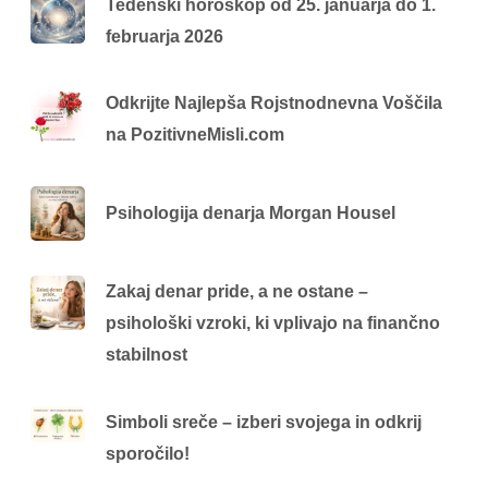
Tedenski horoskop od 25. januarja do 1.
februarja 2026
Odkrijte Najlepša Rojstnodnevna Voščila
na PozitivneMisli.com
Psihologija denarja Morgan Housel
Zakaj denar pride, a ne ostane –
psihološki vzroki, ki vplivajo na finančno
stabilnost
Simboli sreče – izberi svojega in odkrij
sporočilo!