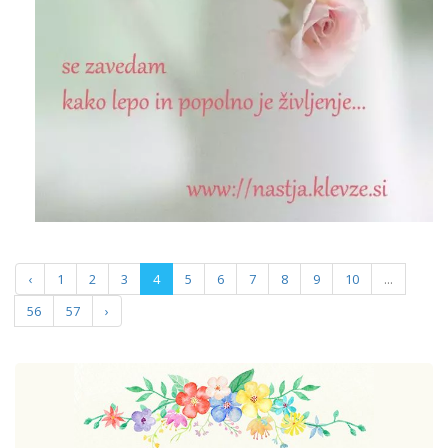
‹
1
2
3
4
5
6
7
8
9
10
...
56
57
›