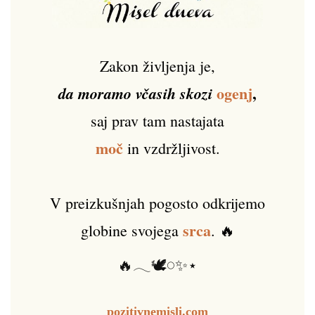
Zakon življenja je,
ogenj
,
da moramo včasih skozi
saj prav tam nastajata
moč
in vzdržljivost.
V preizkušnjah pogosto odkrijemo
srca
globine svojega
. 🔥
🔥𓂃🕊️𓏸✨⋆
pozitivnemisli.com