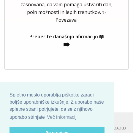
zasnovana, da vam pomaga ustvariti dan,
poln možnosti in lepih trenutkov. ✨
Povezava:
Preberite današnjo afirmacijo 📖
➡️
Spletno mesto uporablja piškotke zaradi
boljše uporabniške izkušnje. Z uporabo naše
spletne strani potrjujete, da se z njihovo
uporabo strinjate
Več informacij
COPYRIGHT © 2013 - 2026 BY
SKINBASE
. ALL ARTWORK ARE UPLOADED
Se strinjam