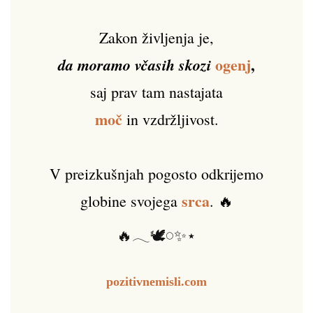
Zakon življenja je,
ogenj
,
da moramo včasih skozi
saj prav tam nastajata
moč
in vzdržljivost.
V preizkušnjah pogosto odkrijemo
srca
globine svojega
. 🔥
🔥𓂃🕊️𓏸✨⋆
pozitivnemisli.com