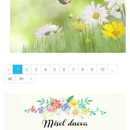
‹
1
2
3
4
5
6
7
8
9
10
...
48
49
›