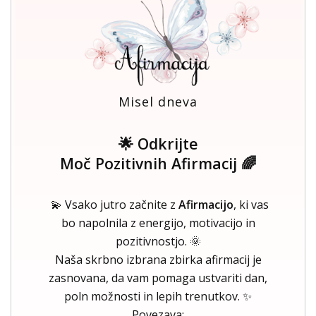
Misel dneva
🌟 Odkrijte
Moč Pozitivnih Afirmacij 🌈
💫 Vsako jutro začnite z
Afirmacijo
, ki vas
bo napolnila z energijo, motivacijo in
pozitivnostjo. 🌞
Naša skrbno izbrana zbirka afirmacij je
zasnovana, da vam pomaga ustvariti dan,
poln možnosti in lepih trenutkov. ✨
Povezava: