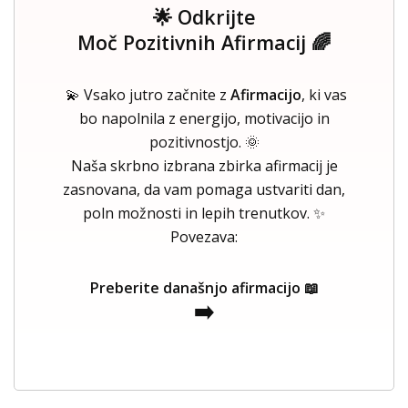
🌟 Odkrijte
Moč Pozitivnih Afirmacij 🌈
💫 Vsako jutro začnite z
Afirmacijo
, ki vas
bo napolnila z energijo, motivacijo in
pozitivnostjo. 🌞
Naša skrbno izbrana zbirka afirmacij je
zasnovana, da vam pomaga ustvariti dan,
poln možnosti in lepih trenutkov. ✨
Povezava:
Preberite današnjo afirmacijo 📖
➡️