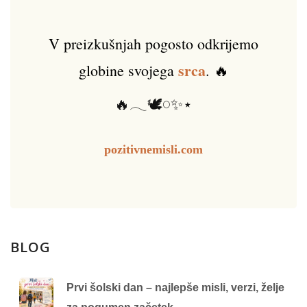
V preizkušnjah pogosto odkrijemo
srca
globine svojega
. 🔥
🔥𓂃🕊️𓏸✨⋆
pozitivnemisli.com
BLOG
Prvi šolski dan – najlepše misli, verzi, želje