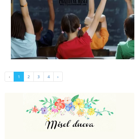
‹
1
2
3
4
›