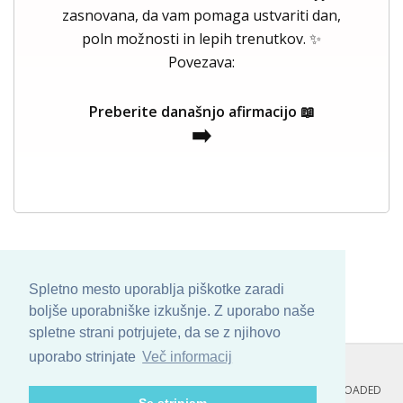
zasnovana, da vam pomaga ustvariti dan,
poln možnosti in lepih trenutkov. ✨
Povezava:
Preberite današnjo afirmacijo 📖
➡️
Spletno mesto uporablja piškotke zaradi
boljše uporabniške izkušnje. Z uporabo naše
spletne strani potrjujete, da se z njihovo
uporabo strinjate
Več informacij
COPYRIGHT © 2013 - 2026 BY
SKINBASE
. ALL ARTWORK ARE UPLOADED