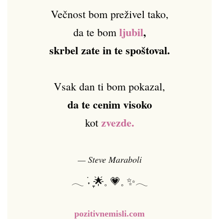
Večnost bom preživel tako,
ljubil
,
da te bom
skrbel zate in te spoštoval.
Vsak dan ti bom pokazal,
da te cenim visoko
zvezde.
kot
— Steve Maraboli
𓂃 ࣪˖ ִֶָ🌟𓈒 💗𓈒 ✨𓂃
pozitivnemisli.com