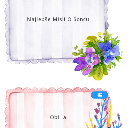
Najlepše Misli O Soncu
0
Obilja