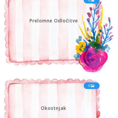
0
Prelomne Odločitve
0
Okostnjak