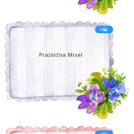
0
Praznična Misel