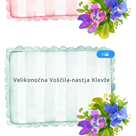
0
Velikonočna Voščila-nastja Klevže