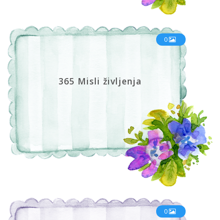
0
365 Misli življenja
0