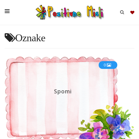
Oznake
BRSKAJ
SKUPINE
0
MISLI
KOMPLETI
Spomi