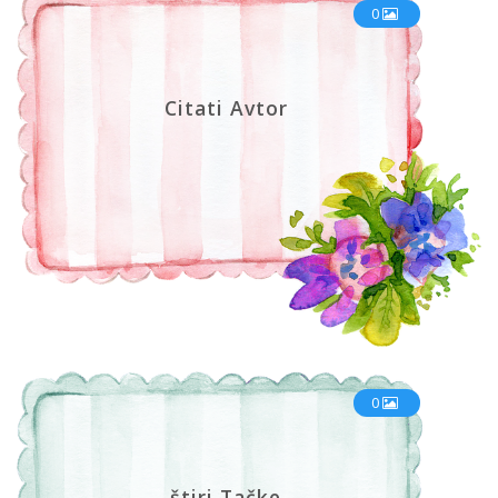
0
Citati Avtor
0
štiri Tačke