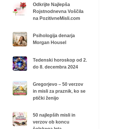
Odkrijte Najlepša
Rojstnodnevna Voščila
na PozitivneMisli.com
Psihologija denarja
Morgan Housel
Tedenski horoskop od 2.
do 8. decembra 2024
Gregorjevo – 50 verzov
in misli za praznik, ko se
ptički ženijo
50 najlepših misli in
verzov ob koncu
šolskega leta