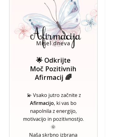
Misel dneva
🌟 Odkrijte
Moč Pozitivnih
Afirmacij 🌈
💫 Vsako jutro začnite z
Afirmacijo
, ki vas bo
napolnila z energijo,
motivacijo in pozitivnostjo.
🌞
Naša skrbno izbrana