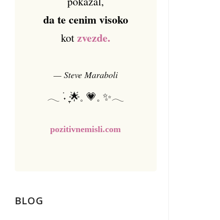
pokazal,
da te cenim visoko
zvezde.
kot
— Steve Maraboli
𓂃 ࣪˖ ִֶָ🌟𓈒 💗𓈒 ✨𓂃
pozitivnemisli.com
BLOG