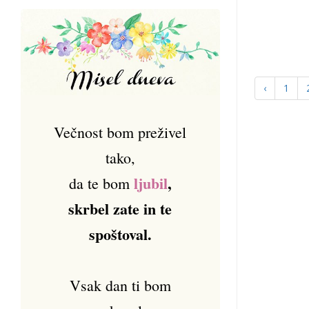
‹
1
Večnost bom preživel
tako,
ljubil
,
da te bom
skrbel zate in te
spoštoval.
Vsak dan ti bom