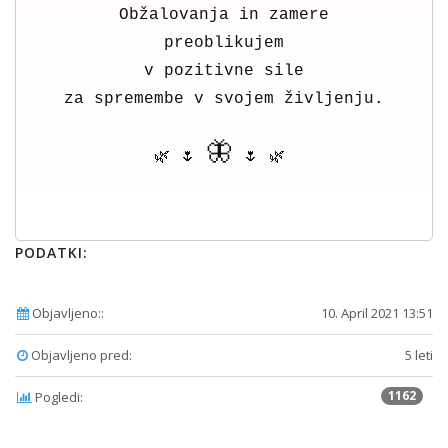
Obžalovanja in zamere
preoblikujem
v pozitivne sile
za spremembe v svojem življenju.
🦋
🌿 🌷
🌷 🌿
PODATKI:
Objavljeno::
10. April 2021 13:51
Objavljeno pred:
5 leti
1162
Pogledi: