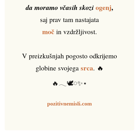
ogenj
,
da moramo včasih skozi
saj prav tam nastajata
moč
in vzdržljivost.
V preizkušnjah pogosto odkrijemo
srca
globine svojega
. 🔥
🔥𓂃🕊️𓏸✨⋆
pozitivnemisli.com