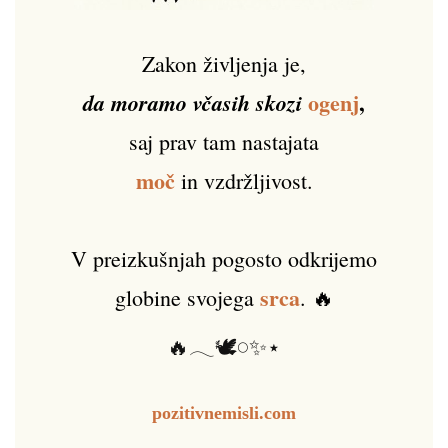
Zakon življenja je,
ogenj
,
da moramo včasih skozi
saj prav tam nastajata
moč
in vzdržljivost.
V preizkušnjah pogosto odkrijemo
srca
globine svojega
. 🔥
🔥𓂃🕊️𓏸✨⋆
pozitivnemisli.com