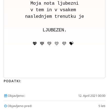
Moja nota ljubezni
v tem in v vsakem
naslednjem trenutku je
LJUBEZEN.
💖 💙 💚 💛 💜 💝
PODATKI:
Objavljeno::
12. April 2021 00:00
Objavljeno pred:
5 leti