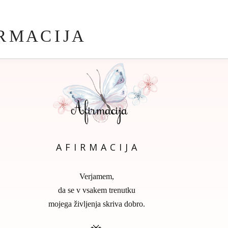
R M A C I J A
A F I R M A C I J A
Verjamem,
da se v vsakem trenutku
mojega življenja skriva dobro.