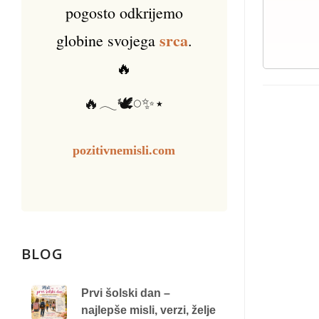
pogosto odkrijemo
srca
globine svojega
.
🔥
🔥𓂃🕊️𓏸✨⋆
pozitivnemisli.com
BLOG
Prvi šolski dan –
najlepše misli, verzi, želje