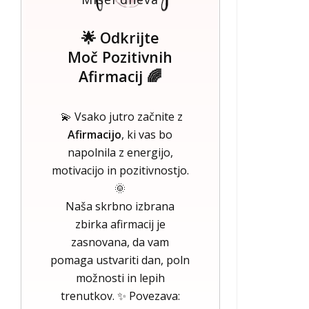
🌟 Odkrijte
Moč Pozitivnih
Afirmacij 🌈
💫 Vsako jutro začnite z
Afirmacijo
, ki vas bo
napolnila z energijo,
motivacijo in pozitivnostjo.
🌞
Naša skrbno izbrana
zbirka afirmacij je
zasnovana, da vam
pomaga ustvariti dan, poln
možnosti in lepih
trenutkov. ✨ Povezava: