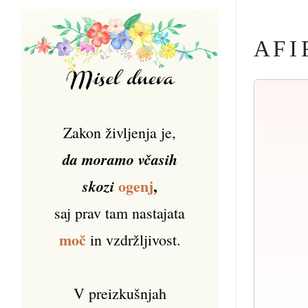
A F I 
Zakon življenja je,
da moramo včasih
ogenj
,
skozi
saj prav tam nastajata
moč
in vzdržljivost.
V preizkušnjah