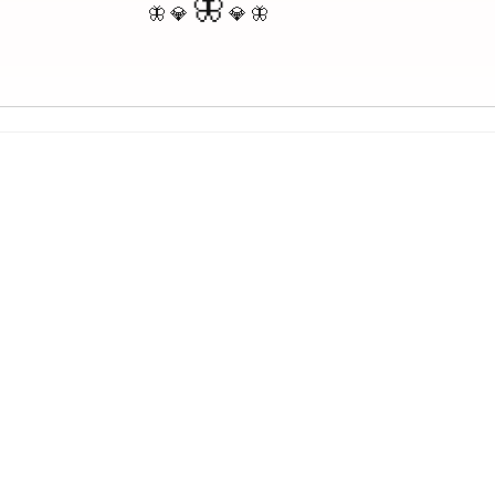
🦋
🦋 💎
💎 🦋