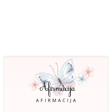
A F I R M A C I J A