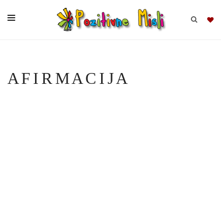
BRSKAJ
A F I R M A C I J A
SKUPINE
MISLI
KOMPLETI