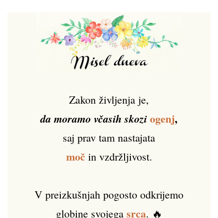
Zakon življenja je,
ogenj
,
da moramo včasih skozi
saj prav tam nastajata
moč
in vzdržljivost.
V preizkušnjah pogosto odkrijemo
srca
globine svojega
. 🔥