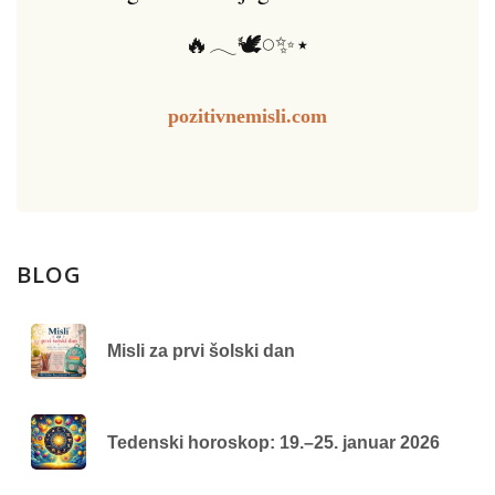
🔥𓂃🕊️𓏸✨⋆
pozitivnemisli.com
BLOG
Misli za prvi šolski dan
Tedenski horoskop: 19.–25. januar 2026