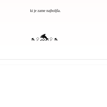
ki je zame najboljša.
🐬
🐬 🎈
🎈 🐬