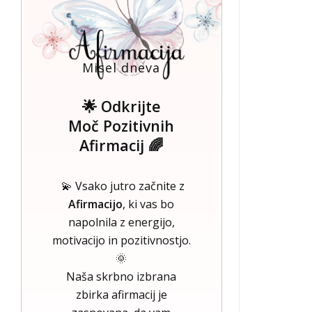
Misel dneva
🌟 Odkrijte
Moč Pozitivnih
Afirmacij 🌈
💫 Vsako jutro začnite z
Afirmacijo
, ki vas bo
napolnila z energijo,
motivacijo in pozitivnostjo.
🌞
Naša skrbno izbrana
zbirka afirmacij je