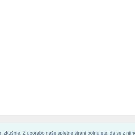
. ALL ARTWORK ARE UPLOADED AND COPYRIGHTED TO ITS AUTHOR.
POZITIV
izkušnje. Z uporabo naše spletne strani potrjujete, da se z nji