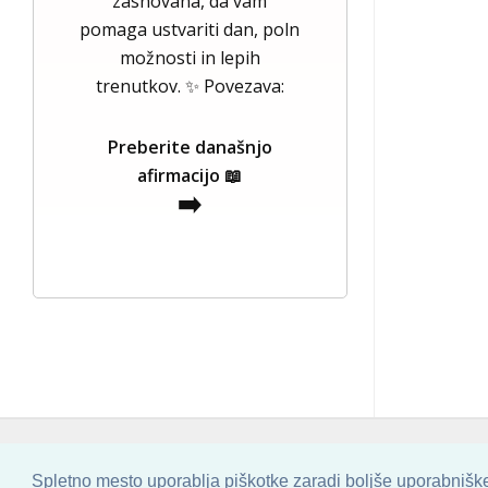
zasnovana, da vam
pomaga ustvariti dan, poln
možnosti in lepih
trenutkov. ✨ Povezava:
Preberite današnjo
afirmacijo 📖
➡️
COPYRIGHT © 2013 - 2026 BY
SKINBASE
Spletno mesto uporablja piškotke zaradi boljše uporabniške 