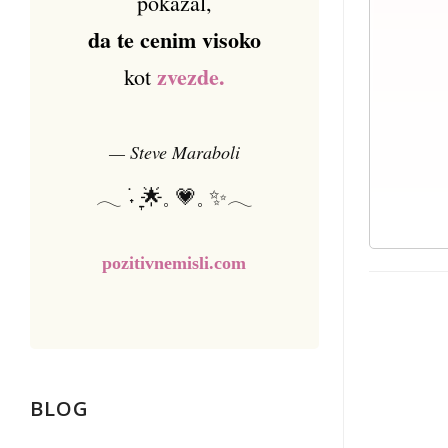
pokazal,
da te cenim visoko
zvezde.
kot
— Steve Maraboli
𓂃 ࣪˖ ִֶָ🌟𓈒 💗𓈒 ✨𓂃
pozitivnemisli.com
BLOG