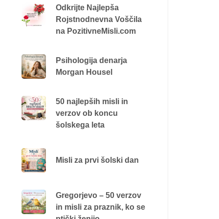
Odkrijte Najlepša
Rojstnodnevna Voščila
na PozitivneMisli.com
Psihologija denarja
Morgan Housel
50 najlepših misli in
verzov ob koncu
šolskega leta
Misli za prvi šolski dan
Gregorjevo – 50 verzov
in misli za praznik, ko se
ptički ženijo