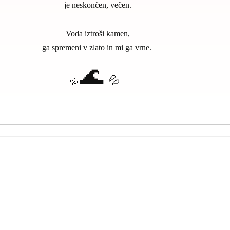
je neskončen, večen.
Voda iztroši kamen,
ga spremeni v zlato in mi ga vrne.
🌊
💦
💦