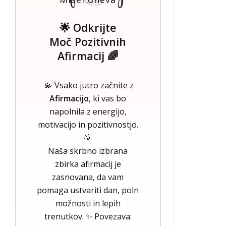
🌟 Odkrijte
Moč Pozitivnih
Afirmacij 🌈
💫 Vsako jutro začnite z
Afirmacijo
, ki vas bo
napolnila z energijo,
motivacijo in pozitivnostjo.
🌞
Naša skrbno izbrana
zbirka afirmacij je
zasnovana, da vam
pomaga ustvariti dan, poln
možnosti in lepih
trenutkov. ✨ Povezava: