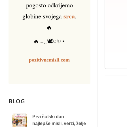
pogosto odkrijemo
srca
globine svojega
.
🔥
🔥𓂃🕊️𓏸✨⋆
pozitivnemisli.com
BLOG
Prvi šolski dan –
najlepše misli, verzi, želje