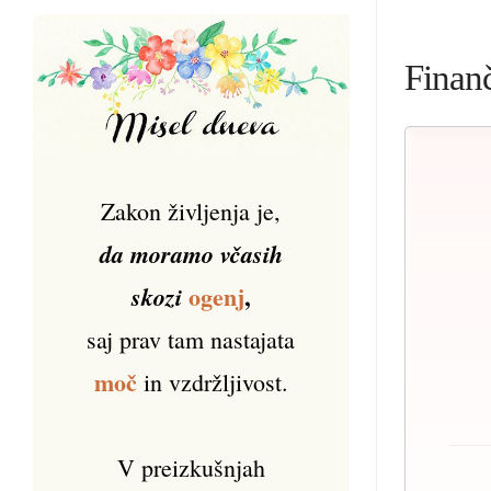
Finanč
Zakon življenja je,
da moramo včasih
ogenj
,
skozi
saj prav tam nastajata
moč
in vzdržljivost.
V preizkušnjah