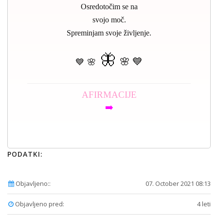
Osredotočim se na
svojo moč.
Spreminjam svoje življenje.
🦋
🌸 💙
💙 🌸
AFIRMACIJE
➡️
PODATKI:
Objavljeno::
07. October 2021 08:13
Objavljeno pred:
4 leti