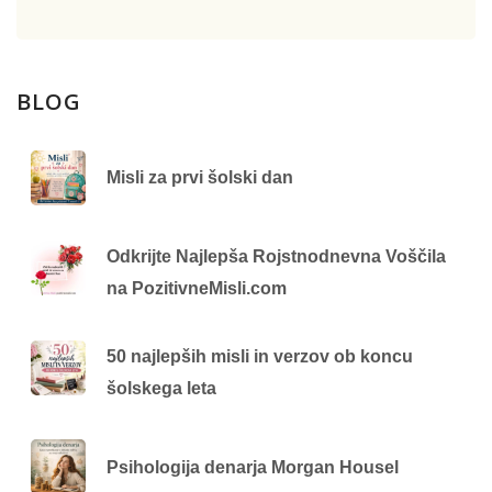
BLOG
Misli za prvi šolski dan
Odkrijte Najlepša Rojstnodnevna Voščila
na PozitivneMisli.com
50 najlepših misli in verzov ob koncu
šolskega leta
Psihologija denarja Morgan Housel