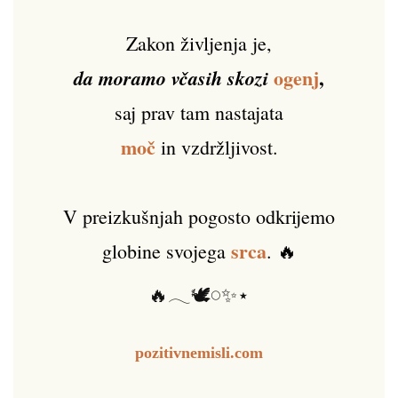
Zakon življenja je,
ogenj
,
da moramo včasih skozi
saj prav tam nastajata
moč
in vzdržljivost.
V preizkušnjah pogosto odkrijemo
srca
globine svojega
. 🔥
🔥𓂃🕊️𓏸✨⋆
pozitivnemisli.com