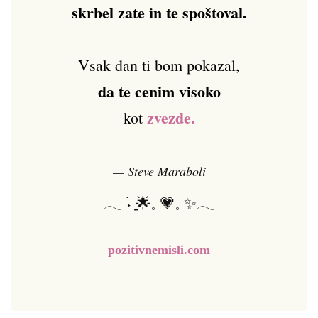
skrbel zate in te spoštoval.
Vsak dan ti bom pokazal,
da te cenim visoko
zvezde.
kot
— Steve Maraboli
𓂃 ࣪˖ ִֶָ🌟𓈒 💗𓈒 ✨𓂃
pozitivnemisli.com