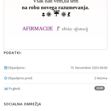
Vsak dan vem,da sem
na robu novega razumevanja.
☔
🌷🌞
🌞
💃
AFIRMACIJE 🚩
zbirka afirmacij
PODATKI:
Objavljeno::
15. November 2023 00:00
Objavljeno pred:
2 letoma
2245
Pogledi:
SOCIALNA OMREŽJA