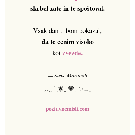
skrbel zate in te spoštoval.
Vsak dan ti bom pokazal,
da te cenim visoko
zvezde.
kot
— Steve Maraboli
𓂃 ࣪˖ ִֶָ🌟𓈒 💗𓈒 ✨𓂃
pozitivnemisli.com