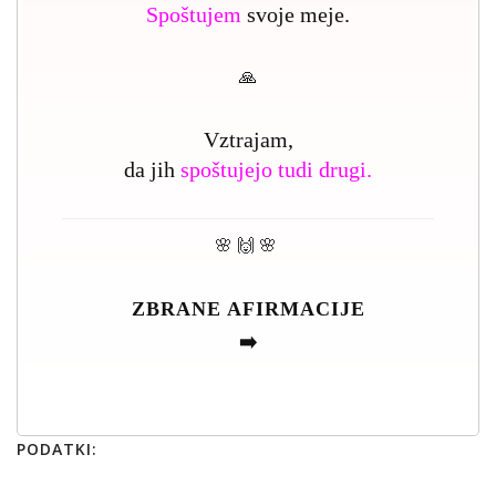
Spoštujem
svoje meje.
🙏
Vztrajam,
da jih
spoštujejo tudi drugi.
🌸 🙌 🌸
ZBRANE AFIRMACIJE
➡️
PODATKI: