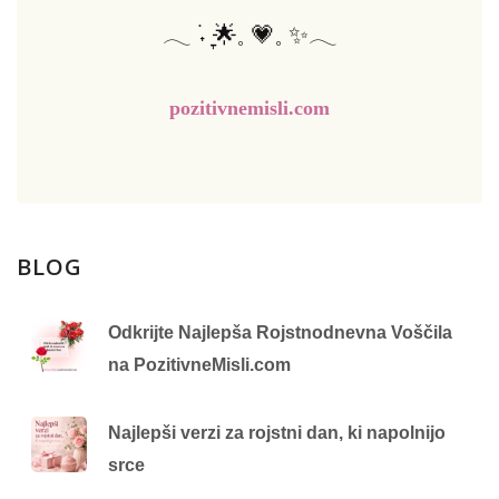
𓂃 ࣪˖ ִֶָ🌟𓈒 💗𓈒 ✨𓂃
pozitivnemisli.com
BLOG
Odkrijte Najlepša Rojstnodnevna Voščila
na PozitivneMisli.com
Najlepši verzi za rojstni dan, ki napolnijo
srce