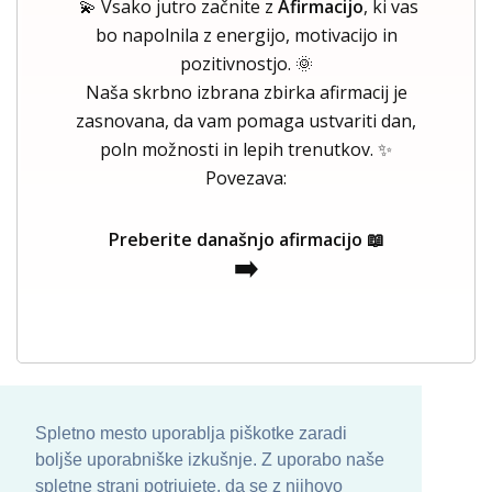
💫 Vsako jutro začnite z
Afirmacijo
, ki vas
bo napolnila z energijo, motivacijo in
pozitivnostjo. 🌞
Naša skrbno izbrana zbirka afirmacij je
zasnovana, da vam pomaga ustvariti dan,
poln možnosti in lepih trenutkov. ✨
Povezava:
Preberite današnjo afirmacijo 📖
➡️
Spletno mesto uporablja piškotke zaradi
boljše uporabniške izkušnje. Z uporabo naše
spletne strani potrjujete, da se z njihovo