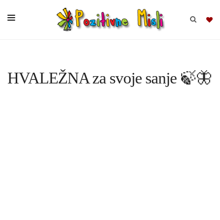
BRSKAJ
HVALEŽNA za svoje sanje 🍃🦋
SKUPINE
MISLI
KOMPLETI