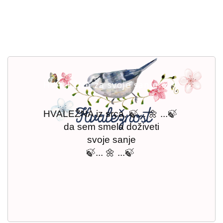
HVALEŽNA za svoje sanje 🍃🦋
HVALEŽNA iz srca, 🍃... 🌼 ...🍃
da sem smela doživeti
svoje sanje
🍃
... 🌼 ...🍃