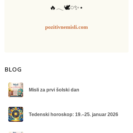
🔥𓂃🕊️𓏸✨⋆
pozitivnemisli.com
BLOG
Misli za prvi šolski dan
Tedenski horoskop: 19.–25. januar 2026