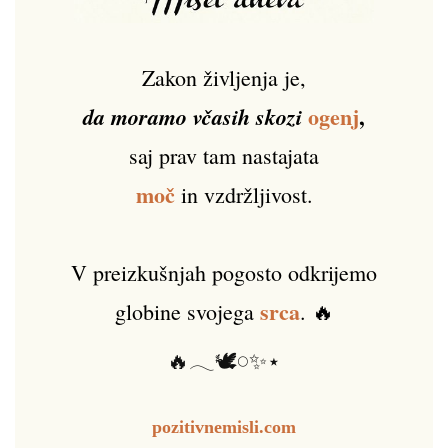
Zakon življenja je,
ogenj
,
da moramo včasih skozi
saj prav tam nastajata
moč
in vzdržljivost.
V preizkušnjah pogosto odkrijemo
srca
globine svojega
. 🔥
🔥𓂃🕊️𓏸✨⋆
pozitivnemisli.com