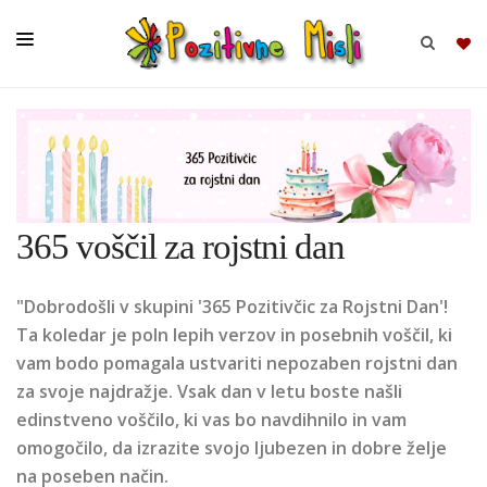
BRSKAJ
SKUPINE
365 voščil za rojstni dan
MISLI
KOMPLETI
"Dobrodošli v skupini '365 Pozitivčic za Rojstni Dan'!
Ta koledar je poln lepih verzov in posebnih voščil, ki
vam bodo pomagala ustvariti nepozaben rojstni dan
za svoje najdražje. Vsak dan v letu boste našli
edinstveno voščilo, ki vas bo navdihnilo in vam
omogočilo, da izrazite svojo ljubezen in dobre želje
na poseben način.