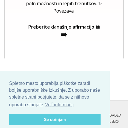
poln možnosti in lepih trenutkov. ✨
Povezava:
Preberite današnjo afirmacijo 📖
➡️
Spletno mesto uporablja piškotke zaradi
boljše uporabniške izkušnje. Z uporabo naše
spletne strani potrjujete, da se z njihovo
uporabo strinjate
Več informacij
COPYRIGHT © 2013 - 2026 BY
SKINBASE
. ALL ARTWORK ARE UPLOADED
Se strinjam
AND COPYRIGHTED TO ITS AUTHOR.
POZITIVNE MISLI : 105 USERS
ONLINE RIGHT NOW.