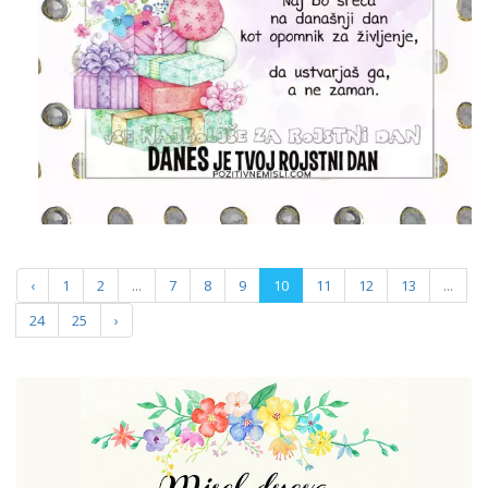
‹
1
2
...
7
8
9
10
11
12
13
...
24
25
›