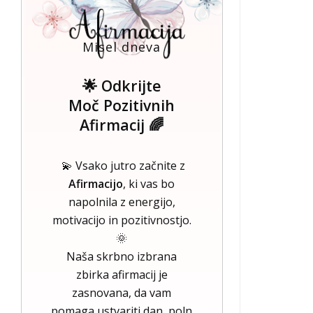
Misel dneva
🌟 Odkrijte
Moč Pozitivnih
Afirmacij 🌈
💫 Vsako jutro začnite z
Afirmacijo
, ki vas bo
napolnila z energijo,
motivacijo in pozitivnostjo.
🌞
Naša skrbno izbrana
zbirka afirmacij je
zasnovana, da vam
pomaga ustvariti dan, poln