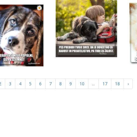
2
3
4
5
6
7
8
9
10
...
17
18
›