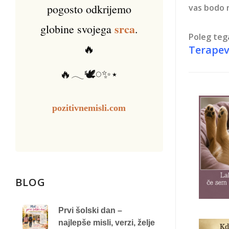
pogosto odkrijemo
vas bodo n
srca
globine svojega
.
Poleg teg
🔥
Terapev
🔥𓂃🕊️𓏸✨⋆
pozitivnemisli.com
BLOG
Prvi šolski dan –
najlepše misli, verzi, želje