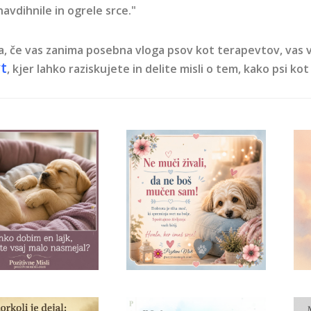
avdihnile in ogrele srce."
a, če vas zanima posebna vloga psov kot terapevtov, vas
t
, kjer lahko raziskujete in delite misli o tem, kako psi kot