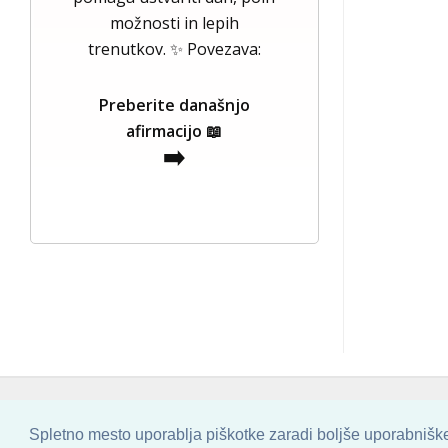
možnosti in lepih
trenutkov. ✨ Povezava:
Preberite današnjo
afirmacijo 📖
➡️
COPYRIGHT © 2013 - 2026 BY
SKINBASE
Spletno mesto uporablja piškotke zaradi boljše uporabniške 