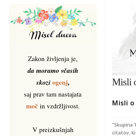
Zakon življenja je,
da moramo včasih
Misli 
ogenj
,
skozi
saj prav tam nastajata
Misli o
moč
in vzdržljivost.
"Skupina '
V preizkušnjah
citatov, k