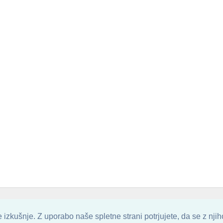
. ALL ARTWORK ARE UPLOADED AND COPYRIGHTED TO ITS AUTHOR.
POZITIVN
izkušnje. Z uporabo naše spletne strani potrjujete, da se z nji