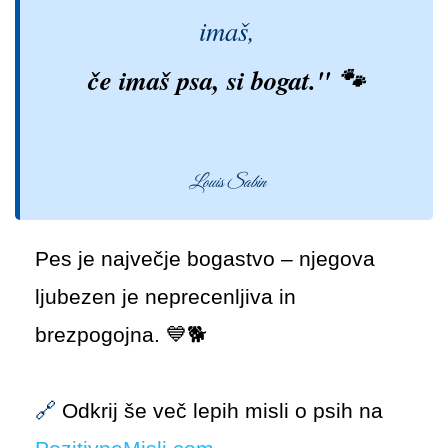
imaš,
če imaš psa, si bogat." 🐾
Louis Sabin
Pes je največje bogastvo – njegova
ljubezen je neprecenljiva in
brezpogojna. 💙🐕
🔗
Odkrij še več lepih misli o psih na