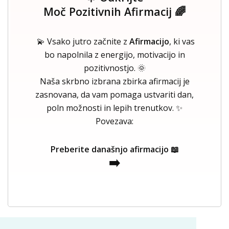
Moč Pozitivnih Afirmacij 🌈
💫 Vsako jutro začnite z
Afirmacijo
, ki vas
bo napolnila z energijo, motivacijo in
pozitivnostjo. 🌞
Naša skrbno izbrana zbirka afirmacij je
zasnovana, da vam pomaga ustvariti dan,
poln možnosti in lepih trenutkov. ✨
Povezava:
Preberite današnjo afirmacijo 📖
➡️