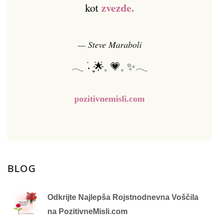
zvezde.
kot
— Steve Maraboli
𓂃 ࣪˖ ִֶָ🌟𓈒 💗𓈒 ✨𓂃
pozitivnemisli.com
BLOG
Odkrijte Najlepša Rojstnodnevna Voščila
na PozitivneMisli.com