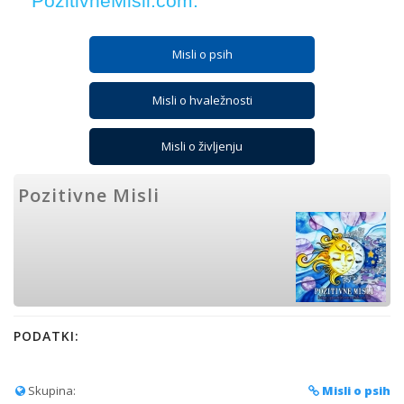
PozitivneMisli.com.
Misli o psih
Misli o hvaležnosti
Misli o življenju
Pozitivne Misli
PODATKI:
Skupina:
Misli o psih