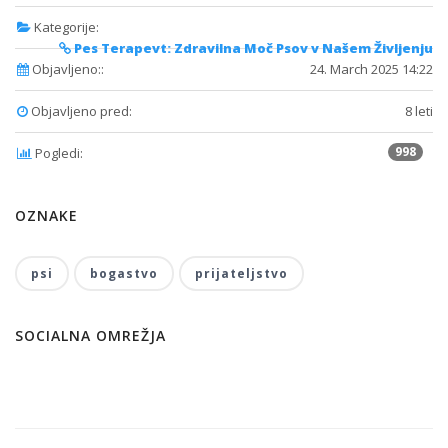
Kategorije:
Pes Terapevt: Zdravilna Moč Psov v Našem Življenju
Objavljeno::
24. March 2025 14:22
Objavljeno pred:
8 leti
998
Pogledi:
OZNAKE
psi
bogastvo
prijateljstvo
SOCIALNA OMREŽJA