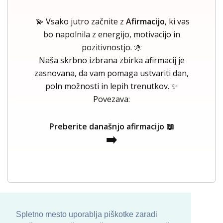
💫 Vsako jutro začnite z
Afirmacijo
, ki vas
bo napolnila z energijo, motivacijo in
pozitivnostjo. 🌞
Naša skrbno izbrana zbirka afirmacij je
zasnovana, da vam pomaga ustvariti dan,
poln možnosti in lepih trenutkov. ✨
Povezava:
Preberite današnjo afirmacijo 📖
➡️
Spletno mesto uporablja piškotke zaradi