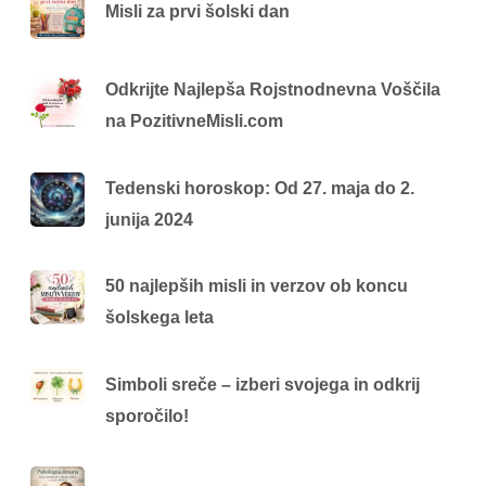
Misli za prvi šolski dan
Odkrijte Najlepša Rojstnodnevna Voščila
na PozitivneMisli.com
Tedenski horoskop: Od 27. maja do 2.
junija 2024
50 najlepših misli in verzov ob koncu
šolskega leta
Simboli sreče – izberi svojega in odkrij
sporočilo!