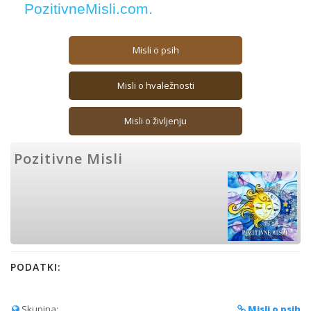
PozitivneMisli.com.
Misli o psih
Misli o hvaležnosti
Misli o življenju
Pozitivne Misli
PODATKI:
Skupina:
Misli o psih