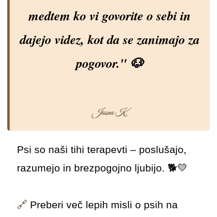
medtem ko vi govorite o sebi in
dajejo videz, kot da se zanimajo za
pogovor." 🐶
Jasna K.
Psi so naši tihi terapevti – poslušajo,
razumejo in brezpogojno ljubijo. 🐕💛
🔗
Preberi več lepih misli o psih na