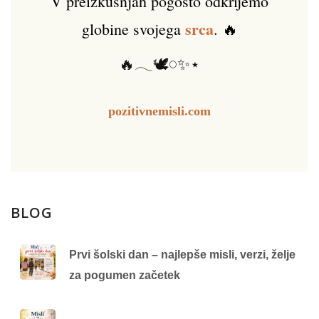
V preizkušnjah pogosto odkrijemo
srca
globine svojega
. 🔥
🔥𓂃🕊️𓏸✨⋆
pozitivnemisli.com
BLOG
Prvi šolski dan – najlepše misli, verzi, želje
za pogumen začetek