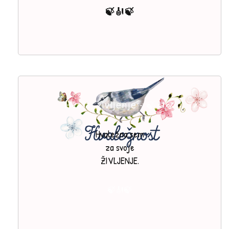
🍃🎻🍃
Hvala, življenje - 🍃🎻🍃
Hvaležna sem
za svoje
ŽIVLJENJE.
🍃🎻🍃