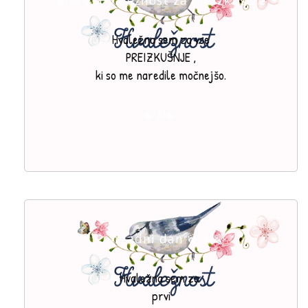
Hvaležna sem za vse
PREIZKUŠNJE ,
ki so me naredile močnejšo.
🍃🎻🍃
Pomladni dan 🍃🎻🍃
Hvaležna sem za
prvi