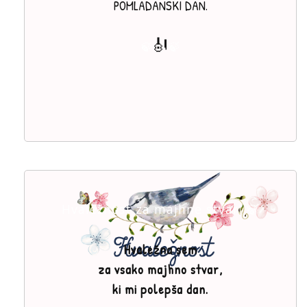
POMLADANSKI DAN.
🎻
🍃
🍃
Hvaležnost za majhne stvari 🍃
Hvaležna sem
za vsako majhno stvar,
ki mi polepša dan.