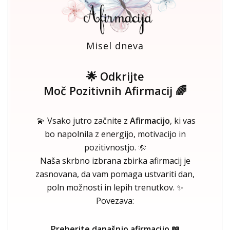
Misel dneva
🌟 Odkrijte
Moč Pozitivnih Afirmacij 🌈
💫 Vsako jutro začnite z
Afirmacijo
, ki vas
bo napolnila z energijo, motivacijo in
pozitivnostjo. 🌞
Naša skrbno izbrana zbirka afirmacij je
zasnovana, da vam pomaga ustvariti dan,
poln možnosti in lepih trenutkov. ✨
Povezava:
Preberite današnjo afirmacijo 📖