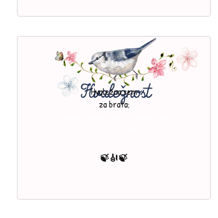
🍃🎻🍃
Hvaležna
sem
za brata;
hvaležna, ker me je ponovno
naučil nekaj novega.
🍃🎻🍃