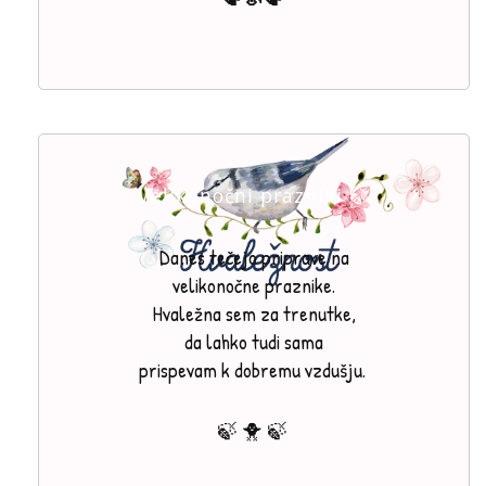
Velikonočni prazniki 🍃
Danes tečejo priprave na
velikonočne praznike.
Hvaležna sem za trenutke,
da lahko tudi sama
prispevam k dobremu vzdušju.
🍃 🐥 🍃