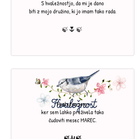
S hvaležnostjo, da mi je dano
biti z mojo družino, ki jo imam tako rada.
🌷
🍃
🍃
Marec - 🍃🎻🍃
Hvaležna sem,
ker sem lahko preživela tako
čudoviti mesec MAREC.
🍃🎻🍃