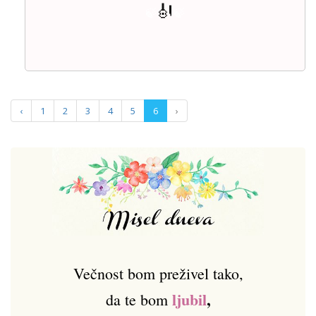
🎻
🍃
🍃
‹
1
2
3
4
5
6
›
Večnost bom preživel tako,
ljubil
,
da te bom