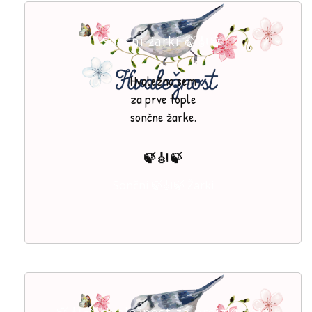
Sončni žarki 🍃🎻🍃
Hvaležna sem
za prve tople
sončne žarke.
🍃🎻🍃
Sončni 🍃🎻🍃 Žarki
🍃🎻🍃 Hvaležnost za preizkušnje