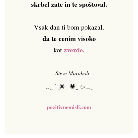
skrbel zate in te spoštoval.
Vsak dan ti bom pokazal,
da te cenim visoko
zvezde.
kot
— Steve Maraboli
𓂃 ࣪˖ ִֶָ🌟𓈒 💗𓈒 ✨𓂃
pozitivnemisli.com