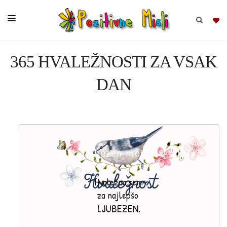
365 HVALEŽNOSTI ZA VSAK
BRSKAJ
DAN
SKUPINE
MISLI
KOMPLETI
Hvala, ljubezen moja - 🍃🎻🍃
Hvaležna sem
za najlepšo
LJUBEZEN.