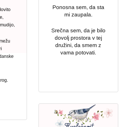
Ponosna sem, da sta
dovito
mi zaupala.
e,
 mudijo,
Srečna sem, da je bilo
dovolj prostora v tej
emežu
družini, da smem z
ri
vama potovati.
adanske
🌟 🐞 💝 🐞 🌟
krog.
