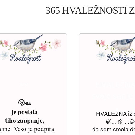
365 HVALEŽNOSTI 
〰
HVALEŽNA
svoje sanje
Vera
je postala
HVALEŽNA iz s
tiho zaupanje,
🍃... 🌼 ...
a me Vesolje podpira
da sem smela do