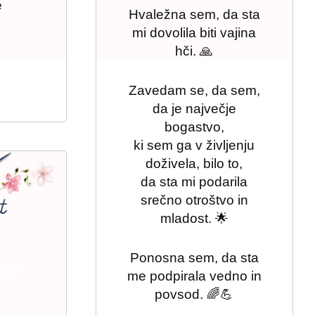
e
Hvaležna sem, da sta

mi dovolila biti vajina
hči. 🙏
Zavedam se, da sem,
da je največje
bogastvo,
ki sem ga v življenju
doživela, bilo to,
da sta mi podarila
srečno otroštvo in
mladost. 🌟
Ponosna sem, da sta
 za
me podpirala vedno in
povsod. 🌈💪