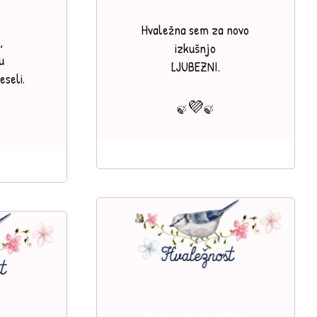
Hvaležna sem za novo
,
izkušnjo
u
LJUBEZNI.
seli.
💜
🍃
🍃
Spremembe