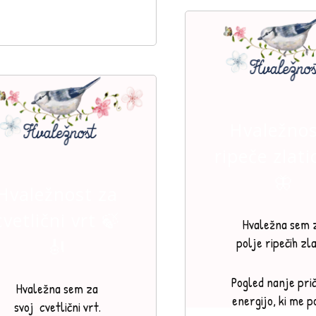
Hvaležnos
ripeče zlati
🦋
Hvaležnost za
cvetlični vrt 🍃
Hvaležna sem 
🎻
polje ripečih zla
Pogled nanje pri
Hvaležna sem za
energijo, ki me po
svoj cvetlični vrt.