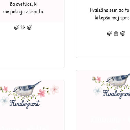
Za cvetlice, ki
Hvaležna sem za to 
me polnijo z lepoto.
ki lepša moj spr
🍃 💚 🍃
🍃 🌼 🍃
Zmorem - 
Mama - 🍃🎻🍃
🍃