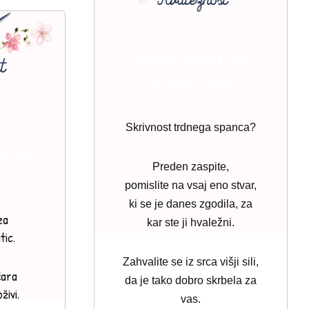
Hvaležnost za
dober dan
t -
Skrivnost trdnega spanca?
ce 🍃
Preden zaspite,
pomislite na vsaj eno stvar,
ki se je danes zgodila, za
za
kar ste ji hvaležni.
tic.
Zahvalite se iz srca višji sili,
čara
da je tako dobro skrbela za
živi.
vas.