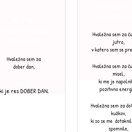
Hvaležna
čudovito j
🍃🎻🍃
Hvaležnost za
Hvaležna sem za ču
dober dan
jutro,
v katero sem se pre
Hvaležna sem za
Hvaležna sem za ču
dober dan,
misel,
ki me je napolni
🍃 💚 🍃
pozitivno energi
ki je res DOBER DAN.
Hvaležna sem za dot
kužkov,
ki so se me dotaknil
spomnile,