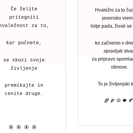
Če želite
Hvaležni za to ču
pritegniti
jesensko vrem
hvaležnost za to,
listje pada, živali se
kar počnete,
ko začnemo v dr
spravljati stva
za pripravo spoml
se skozi svoje
obnove.
življenje
To je življenjski 
premikajte in
cenite druge.
🌾 🌽 🌻 🍁 
🦋 🦋 🦋 🦋