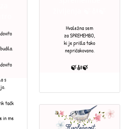
 za
življenja 🍃🎻🍃
utro
Hvaležna sem
dovito
za SPREMEMBO,
ki je prišla tako
budila.
nepričakovano.
dovito
🍃🎻🍃
la s
jo.
ik tačk
e in me