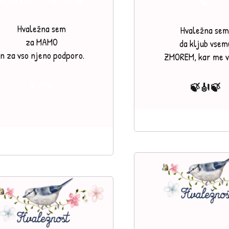
Hvaležna sem
Hvaležna sem
za MAMO
da kljub vsem
in za vso njeno podporo.
ZMOREM, kar me ve
🍃🎻🍃
🍃🎻🍃