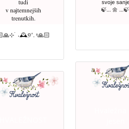
tudi
svoje sanj
v najtemnejših
🍃
... 🌼 ...
trenutkih.
🏻⊹ ࣪ ˖🕰️୭˚. ᵎᵎ🙏🏻
Hvaležna
HVALEŽNOST
jesen