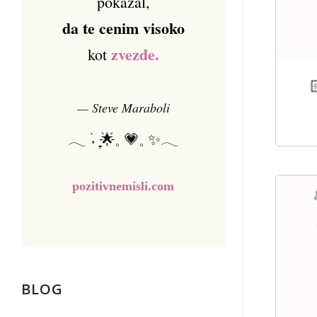
pokazal,
da te cenim visoko
zvezde.
kot

— Steve Maraboli
𓂃 ࣪˖ ִֶָ🌟𓈒 💗𓈒 ✨𓂃
pozitivnemisli.com
BLOG