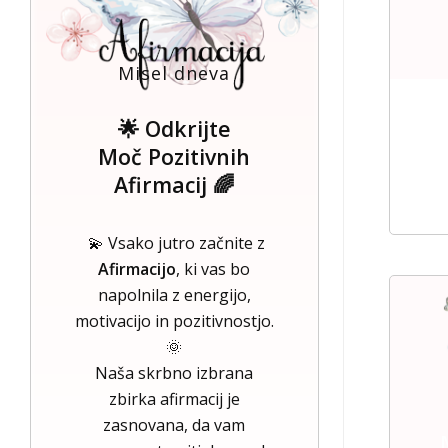
Misel dneva
🌟 Odkrijte
Moč Pozitivnih
Afirmacij 🌈
💫 Vsako jutro začnite z
Afirmacijo
, ki vas bo
napolnila z energijo,
motivacijo in pozitivnostjo.
🌞
Naša skrbno izbrana
zbirka afirmacij je
zasnovana, da vam