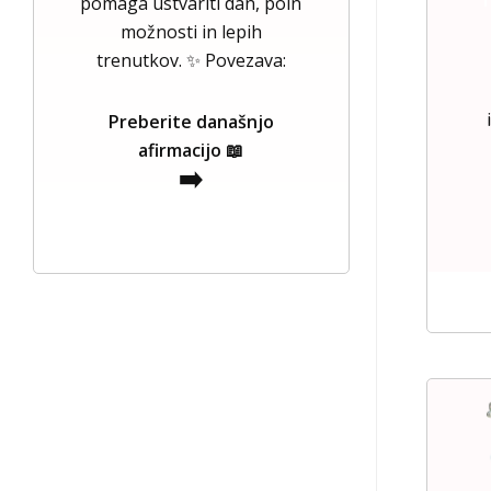
pomaga ustvariti dan, poln
možnosti in lepih
trenutkov. ✨ Povezava:
Preberite današnjo
afirmacijo 📖
➡️