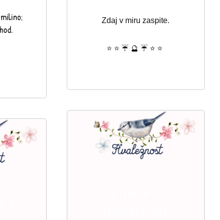
milino;
Zdaj v miru zaspite.
ehod.
⭐ ⭐ ☔ 🔮 ☔ ⭐ ⭐
Ljubezen -
🍃🎻
hvaležnost