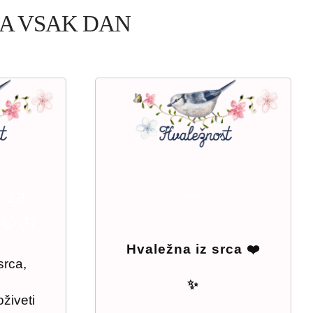
ZA VSAK DAN
 za
〰
 🍃🦋
Hvaležna iz srca ❤️
rca,

✨
živeti