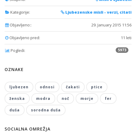
Kategorije:
Ljubezenske misli - verzi, citati
Objavljeno::
29. January 2015 11:56
Objavljeno pred:
11 leti
5973
Pogledi:
OZNAKE
ljubezen
odnosi
čakati
ptice
ženska
modra
noč
morje
fer
duša
sorodna duša
SOCIALNA OMREŽJA