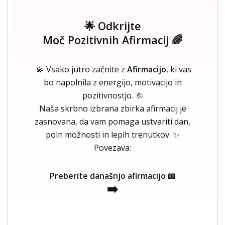
🌟 Odkrijte
Moč Pozitivnih Afirmacij 🌈
💫 Vsako jutro začnite z
Afirmacijo
, ki vas
bo napolnila z energijo, motivacijo in
pozitivnostjo. 🌞
Naša skrbno izbrana zbirka afirmacij je
zasnovana, da vam pomaga ustvariti dan,
poln možnosti in lepih trenutkov. ✨
Povezava:
Preberite današnjo afirmacijo 📖
➡️