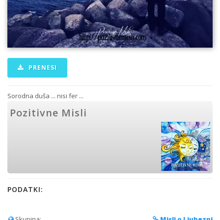
PRENESI
Sorodna duša ... nisi fer ...
Pozitivne Misli
PODATKI:
Skupina:
Misli o Ljubezni