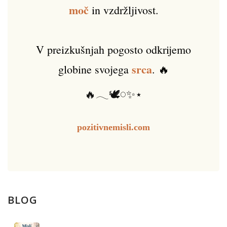
moč
in vzdržljivost.
V preizkušnjah pogosto odkrijemo
srca
globine svojega
. 🔥
🔥𓂃🕊️𓏸✨⋆
pozitivnemisli.com
BLOG