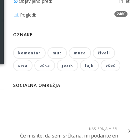
Objavljeno pred:
11 leti
2460
Pogledi:
OZNAKE
komentar
muc
muca
živali
siva
očka
jezik
lajk
všeč
SOCIALNA OMREŽJA
NASLEDNJA MISEL
Če mislite, da sem srčkana, mi podarite en