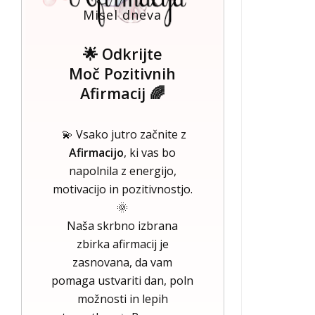
Misel dneva
🌟 Odkrijte
Moč Pozitivnih
Afirmacij 🌈
💫 Vsako jutro začnite z
Afirmacijo
, ki vas bo
napolnila z energijo,
motivacijo in pozitivnostjo.
🌞
Naša skrbno izbrana
zbirka afirmacij je
zasnovana, da vam
pomaga ustvariti dan, poln
možnosti in lepih