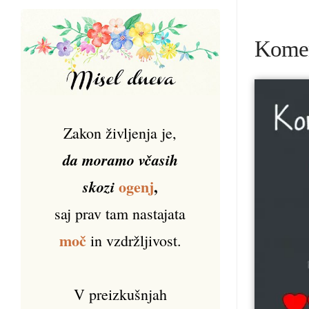
Koment
Zakon življenja je,
da moramo včasih
ogenj
,
skozi
saj prav tam nastajata
moč
in vzdržljivost.
V preizkušnjah