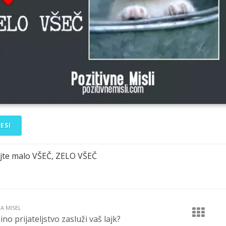
ESI
jte malo VŠEČ, ZELO VŠEČ
JA MISEL
jino prijateljstvo zasluži vaš lajk?