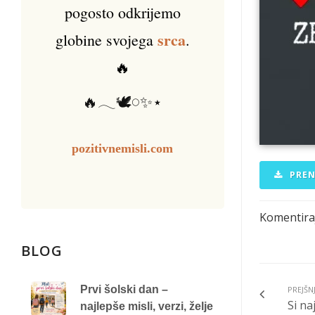
pogosto odkrijemo
srca
globine svojega
.
🔥
🔥𓂃🕊️𓏸✨⋆
pozitivnemisli.com
PREN
Komentira
BLOG
Prvi šolski dan –
PREJŠN
Si na
najlepše misli, verzi, želje