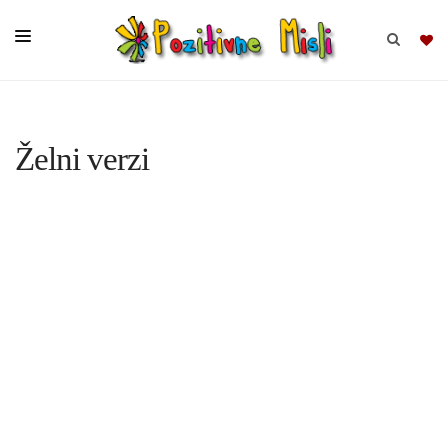
BRSKAJ
Želni verzi
SKUPINE
MISLI
KOMPLETI