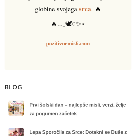
srca
globine svojega
. 🔥
🔥𓂃🕊️𓏸✨⋆
pozitivnemisli.com
BLOG
Prvi šolski dan – najlepše misli, verzi, želje
za pogumen začetek
Lepa Sporočila za Srce: Dotakni se Duše z