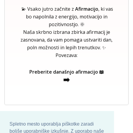
💫 Vsako jutro začnite z
Afirmacijo
, ki vas
bo napolnila z energijo, motivacijo in
pozitivnostjo. 🌞
Naša skrbno izbrana zbirka afirmacij je
zasnovana, da vam pomaga ustvariti dan,
poln možnosti in lepih trenutkov. ✨
Povezava:
Preberite današnjo afirmacijo 📖
➡️
Spletno mesto uporablja piškotke zaradi
boljše uporabniške izkušnje. Z uporabo naše