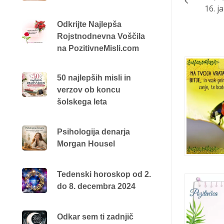
16. j
Odkrijte Najlepša
Rojstnodnevna Voščila
na PozitivneMisli.com
50 najlepših misli in
verzov ob koncu
šolskega leta
Psihologija denarja
Morgan Housel
Tedenski horoskop od 2.
do 8. decembra 2024
Odkar sem ti zadnjič