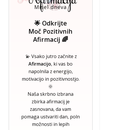
Misel dneva
🌟 Odkrijte
Moč Pozitivnih
Afirmacij 🌈
💫 Vsako jutro začnite z
Afirmacijo
, ki vas bo
napolnila z energijo,
motivacijo in pozitivnostjo.
🌞
Naša skrbno izbrana
zbirka afirmacij je
zasnovana, da vam
pomaga ustvariti dan, poln
možnosti in lepih