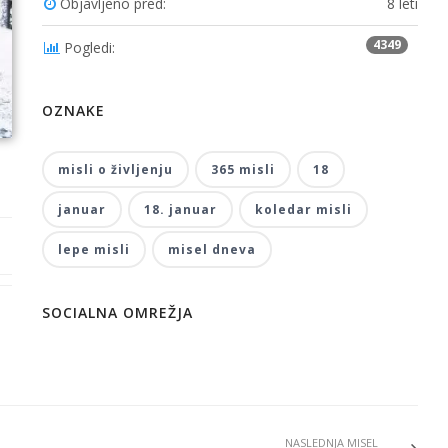
Objavljeno pred:
8 leti
4349
Pogledi:
OZNAKE
misli o življenju
365 misli
18
januar
18. januar
koledar misli
lepe misli
misel dneva
SOCIALNA OMREŽJA
NASLEDNJA MISEL