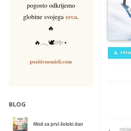
pogosto odkrijemo
srca
globine svojega
.
🔥
🔥𓂃🕊️𓏸✨⋆
PREN
pozitivnemisli.com
BLOG
Misli za prvi šolski dan
PREJŠN