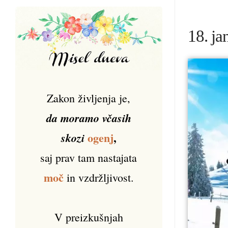
18. ja
Zakon življenja je,
da moramo včasih
ogenj
,
skozi
saj prav tam nastajata
moč
in vzdržljivost.
V preizkušnjah