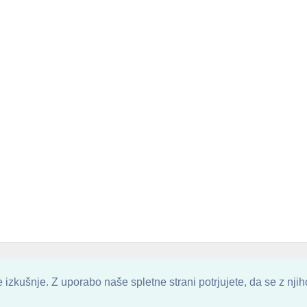
. ALL ARTWORK ARE UPLOADED AND COPYRIGHTED TO ITS AUTHOR.
POZITIVN
izkušnje. Z uporabo naše spletne strani potrjujete, da se z nji