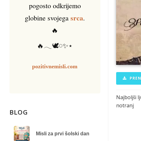
pogosto odkrijemo
srca
globine svojega
.
🔥
🔥𓂃🕊️𓏸✨⋆
pozitivnemisli.com
PREN
Najboljši 
notranj
BLOG
Misli za prvi šolski dan