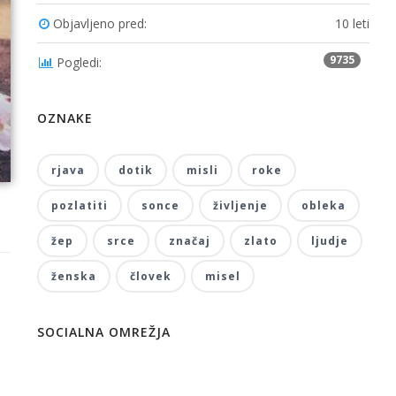
Objavljeno pred:
10 leti
9735
Pogledi:
OZNAKE
rjava
dotik
misli
roke
pozlatiti
sonce
življenje
obleka
žep
srce
značaj
zlato
ljudje
ženska
človek
misel
SOCIALNA OMREŽJA