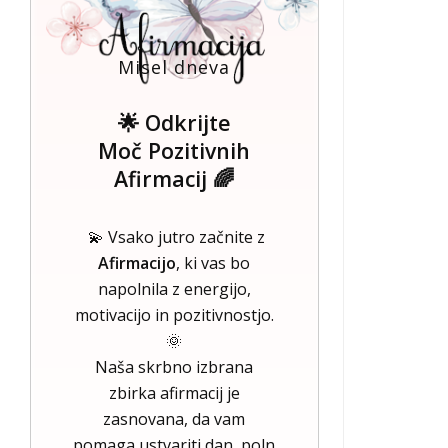
Misel dneva
🌟 Odkrijte
Moč Pozitivnih
Afirmacij 🌈
💫 Vsako jutro začnite z
Afirmacijo
, ki vas bo
napolnila z energijo,
motivacijo in pozitivnostjo.
🌞
Naša skrbno izbrana
zbirka afirmacij je
zasnovana, da vam
pomaga ustvariti dan, poln