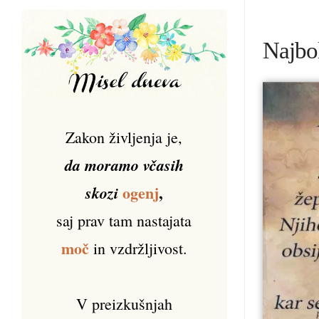
Najbol
Zakon življenja je,
da moramo včasih
ogenj
,
skozi
saj prav tam nastajata
moč
in vzdržljivost.
V preizkušnjah