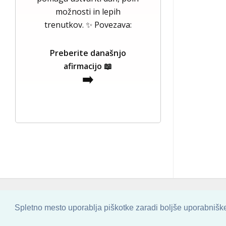
možnosti in lepih
trenutkov. ✨ Povezava:
Preberite današnjo
afirmacijo 📖
➡️
COPYRIGHT © 2013 - 2026 BY
SKINBASE
Spletno mesto uporablja piškotke zaradi boljše uporabniške 