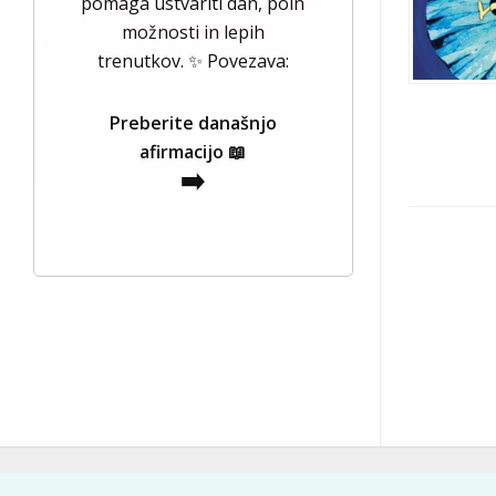
pomaga ustvariti dan, poln
možnosti in lepih
trenutkov. ✨ Povezava:
Preberite današnjo
afirmacijo 📖
➡️