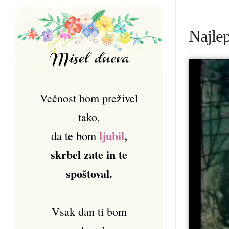
Najlep
Večnost bom preživel
tako,
ljubil
,
da te bom
skrbel zate in te
spoštoval.
Vsak dan ti bom