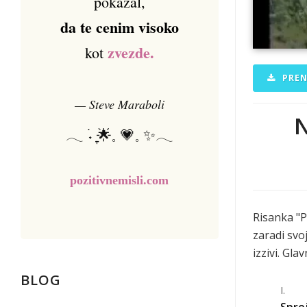
pokazal,
da te cenim visoko
zvezde.
kot
PREN
— Steve Maraboli
N
𓂃 ࣪˖ ִֶָ🌟𓈒 💗𓈒 ✨𓂃
pozitivnemisli.com
Risanka "P
zaradi svo
izzivi. Gla
BLOG
Spre