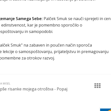
jemanje Samega Sebe:
Palček Smuk se nauči sprejeti in ceni
 edinstvenost, kar je pomembno sporočilo o
spoštovanju in samopodobi.
alček Smuk" na zabaven in poučen način sporoča
lekcije o samospoštovanju, prijateljstvu in premagovanju
o pomembne za otrokov razvoj.
JA MISEL
pše risanke mojega otroštva - Popaj