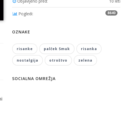
Objavljeno pred:
10 leti
8640
Pogledi:
OZNAKE
risanke
palček Smuk
risanka
nostalgija
otroštvo
zelena
SOCIALNA OMREŽJA
mi