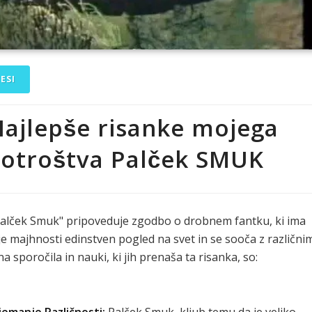
ESI
ajlepše risanke mojega
otroštva Palček SMUK
alček Smuk" pripoveduje zgodbo o drobnem fantku, ki ima
je majhnosti edinstven pogled na svet in se sooča z različni
vna sporočila in nauki, ki jih prenaša ta risanka, so:
jemanje Različnosti:
Palček Smuk, kljub temu da je veliko