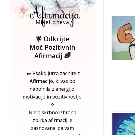
Misel dneva
🌟 Odkrijte
Moč Pozitivnih
Afirmacij 🌈
💫 Vsako jutro začnite z
Afirmacijo
, ki vas bo
napolnila z energijo,
motivacijo in pozitivnostjo.
🌞
Naša skrbno izbrana
zbirka afirmacij je
zasnovana, da vam