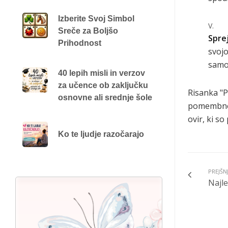
Izberite Svoj Simbol
Sreče za Boljšo
Spre
Prihodnost
svojo
samo
40 lepih misli in verzov
za učence ob zaključku
Risanka "P
osnovne ali srednje šole
pomembne 
ovir, ki s
Ko te ljudje razočarajo
PREJŠN
Najle