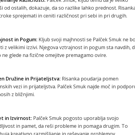
i od ostalih, dokazuje, da so razlike lahko prednost. Risank
troke sprejemati in ceniti različnost pri sebi in pri drugih.
ajnost in Pogum:
Kljub svoji majhnosti se Palček Smuk ne bo
ti z velikimi izzivi. Njegova vztrajnost in pogum sta navdih, 
 ne glede na fizične omejitve premagamo ovire.
 Družine in Prijateljstva:
Risanka poudarja pomen
nskih vezi in prijateljstva. Palček Smuk najde moč in podpor
osih z bližnjimi.
 in Izvirnost:
Palček Smuk pogosto uporablja svojo
dljivost in pamet, da reši probleme in pomaga drugim. To
uja kreativno razmišljanje in reševanje problemov.