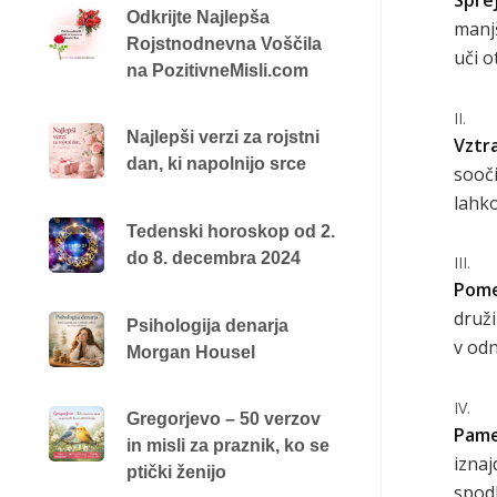
Odkrijte Najlepša
manjš
Rojstnodnevna Voščila
uči o
na PozitivneMisli.com
Najlepši verzi za rojstni
Vztr
dan, ki napolnijo srce
sooči
lahko
Tedenski horoskop od 2.
do 8. decembra 2024
Pomen
druži
Psihologija denarja
v odn
Morgan Housel
Gregorjevo – 50 verzov
Pamet
in misli za praznik, ko se
iznaj
ptički ženijo
spodb