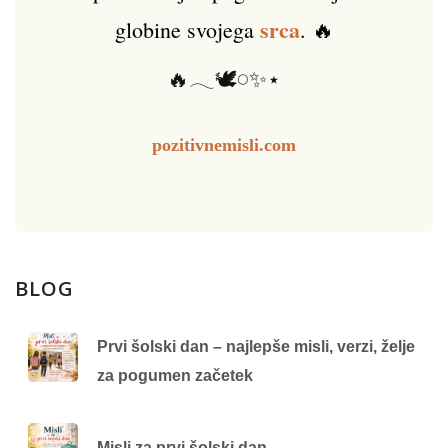
srca
globine svojega
. 🔥
🔥𓂃🕊️𓏸✨⋆
pozitivnemisli.com
BLOG
Prvi šolski dan – najlepše misli, verzi, želje
za pogumen začetek
Misli za prvi šolski dan