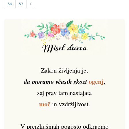
56
57
›
Zakon življenja je,
ogenj
,
da moramo včasih skozi
saj prav tam nastajata
moč
in vzdržljivost.
V preizkušnjah pogosto odkrijemo