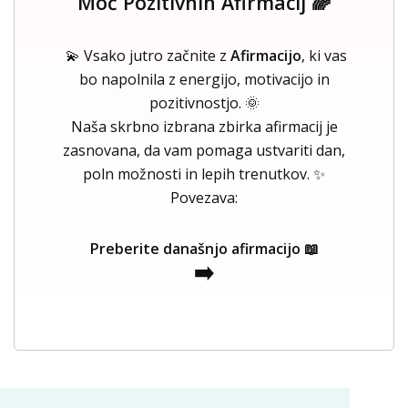
Moč Pozitivnih Afirmacij 🌈
💫 Vsako jutro začnite z
Afirmacijo
, ki vas
bo napolnila z energijo, motivacijo in
pozitivnostjo. 🌞
Naša skrbno izbrana zbirka afirmacij je
zasnovana, da vam pomaga ustvariti dan,
poln možnosti in lepih trenutkov. ✨
Povezava:
Preberite današnjo afirmacijo 📖
➡️