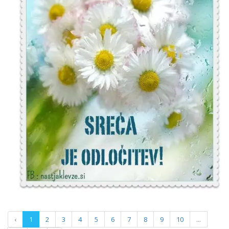
‹
1
2
3
4
5
6
7
8
9
10
...