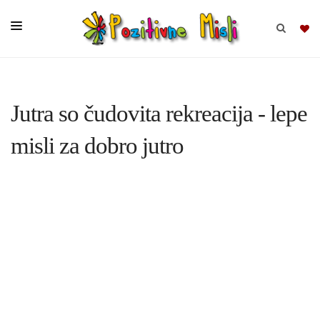
BRSKAJ
Jutra so čudovita rekreacija - lepe
SKUPINE
misli za dobro jutro
MISLI
KOMPLETI