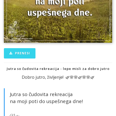
PRENESI
Jutra so čudovita rekreacija - lepe misli za dobro jutro
Dobro jutro, življenje! 🌿🌸🌸🌿🌸🌸🌿
Jutra so čudovita rekreacija
na moji poti do uspešnega dne!