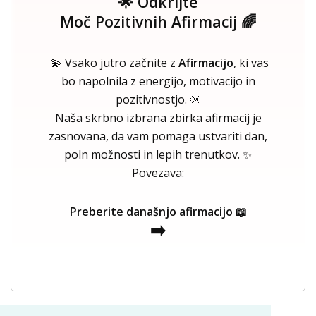
🌟 Odkrijte
Moč Pozitivnih Afirmacij 🌈
💫 Vsako jutro začnite z
Afirmacijo
, ki vas
bo napolnila z energijo, motivacijo in
pozitivnostjo. 🌞
Naša skrbno izbrana zbirka afirmacij je
zasnovana, da vam pomaga ustvariti dan,
poln možnosti in lepih trenutkov. ✨
Povezava:
Preberite današnjo afirmacijo 📖
➡️