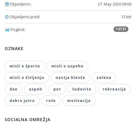
Objavljeno::
27. May 2020 09:00
Objavljeno pred:
13 leti
13131
Pogledi:
OZNAKE
misli o športu
misli o uspehu
misli o življenju
nastja klevže
zelena
dan
uspeh
pot
čudovito
rekreacija
dobro jutro
rože
motivacija
SOCIALNA OMREŽJA