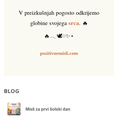
V preizkušnjah pogosto odkrijemo
srca
globine svojega
. 🔥
🔥𓂃🕊️𓏸✨⋆
pozitivnemisli.com
BLOG
Misli za prvi šolski dan