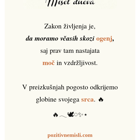
Zakon življenja je,
ogenj
,
da moramo včasih skozi
saj prav tam nastajata
moč
in vzdržljivost.
V preizkušnjah pogosto odkrijemo
srca
globine svojega
. 🔥
🔥𓂃🕊️𓏸✨⋆
pozitivnemisli.com