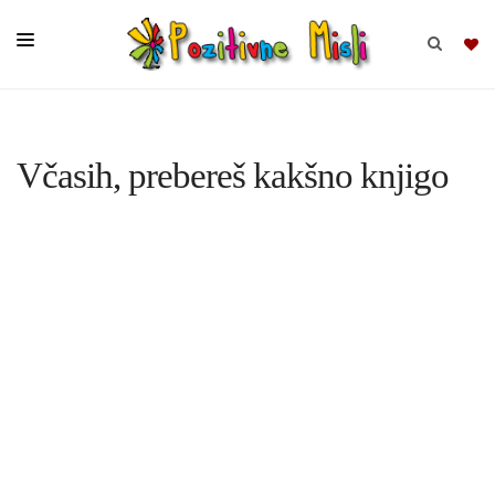
BRSKAJ
Včasih, prebereš kakšno knjigo
SKUPINE
MISLI
KOMPLETI