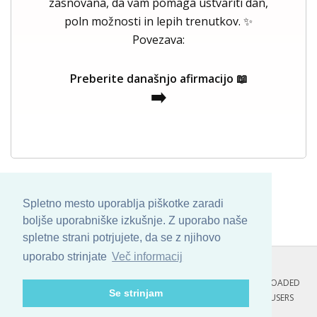
zasnovana, da vam pomaga ustvariti dan,
poln možnosti in lepih trenutkov. ✨
Povezava:
Preberite današnjo afirmacijo 📖
➡️
Spletno mesto uporablja piškotke zaradi
boljše uporabniške izkušnje. Z uporabo naše
spletne strani potrjujete, da se z njihovo
uporabo strinjate
Več informacij
COPYRIGHT © 2013 - 2026 BY
SKINBASE
. ALL ARTWORK ARE UPLOADED
Se strinjam
AND COPYRIGHTED TO ITS AUTHOR.
POZITIVNE MISLI : 132 USERS
ONLINE RIGHT NOW.