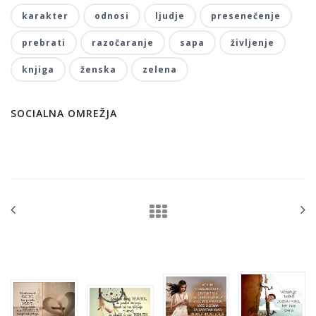
karakter
odnosi
ljudje
presenečenje
prebrati
razočaranje
sapa
življenje
knjiga
ženska
zelena
SOCIALNA OMREŽJA