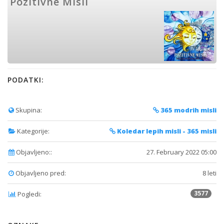
Pozitivne Misli
PODATKI:
Skupina:
365 modrih misli
Kategorije:
Koledar lepih misli - 365 misli
Objavljeno::
27. February 2022 05:00
Objavljeno pred:
8 leti
3577
Pogledi: