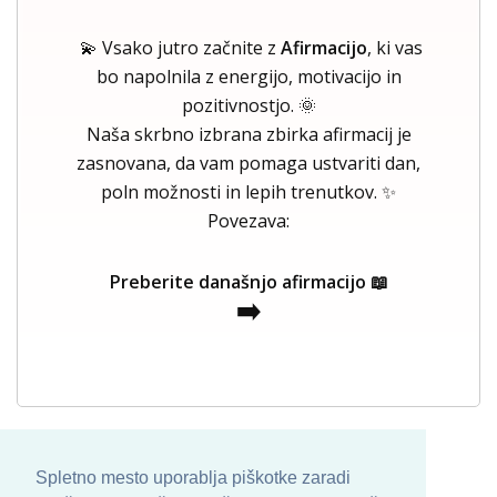
💫 Vsako jutro začnite z
Afirmacijo
, ki vas
bo napolnila z energijo, motivacijo in
pozitivnostjo. 🌞
Naša skrbno izbrana zbirka afirmacij je
zasnovana, da vam pomaga ustvariti dan,
poln možnosti in lepih trenutkov. ✨
Povezava:
Preberite današnjo afirmacijo 📖
➡️
Spletno mesto uporablja piškotke zaradi