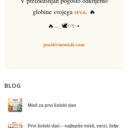
V preizkušnjah pogosto odkrijemo
srca
globine svojega
. 🔥
🔥𓂃🕊️𓏸✨⋆
pozitivnemisli.com
BLOG
Misli za prvi šolski dan
Prvi šolski dan – najlepše misli, verzi, želje