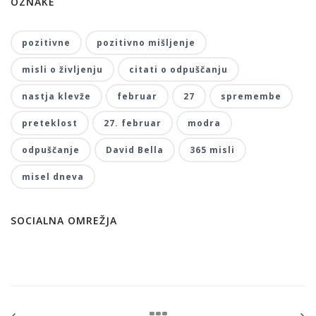
OZNAKE
pozitivne
pozitivno mišljenje
misli o življenju
citati o odpuščanju
nastja klevže
februar
27
spremembe
preteklost
27. februar
modra
odpuščanje
David Bella
365 misli
misel dneva
SOCIALNA OMREŽJA