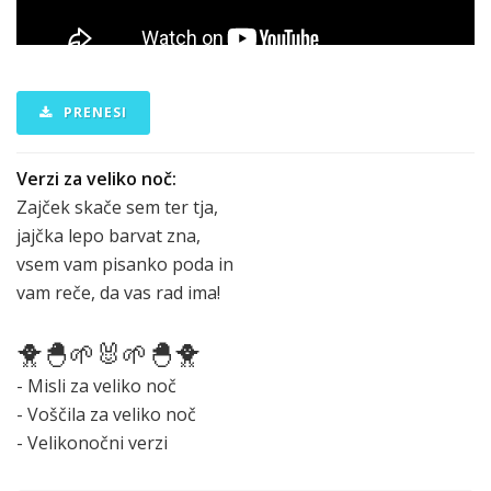
PRENESI
Verzi za veliko noč:
Zajček skače sem ter tja,
jajčka lepo barvat zna,
vsem vam pisanko poda in
vam reče, da vas rad ima!
🐥🐣🌱🐰🌱🐣🐥
- Misli za veliko noč
- Voščila za veliko noč
- Velikonočni verzi