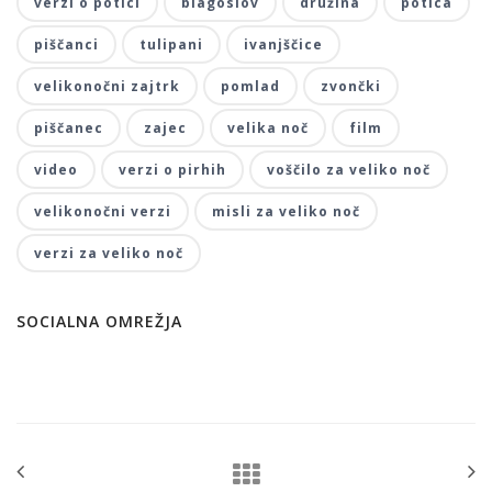
verzi o potici
blagoslov
družina
potica
piščanci
tulipani
ivanjščice
velikonočni zajtrk
pomlad
zvončki
piščanec
zajec
velika noč
film
video
verzi o pirhih
voščilo za veliko noč
velikonočni verzi
misli za veliko noč
verzi za veliko noč
SOCIALNA OMREŽJA