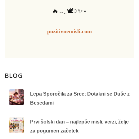
🔥𓂃🕊️𓏸✨⋆
pozitivnemisli.com
BLOG
Lepa Sporočila za Srce: Dotakni se Duše z
Besedami
Prvi šolski dan – najlepše misli, verzi, želje
za pogumen začetek