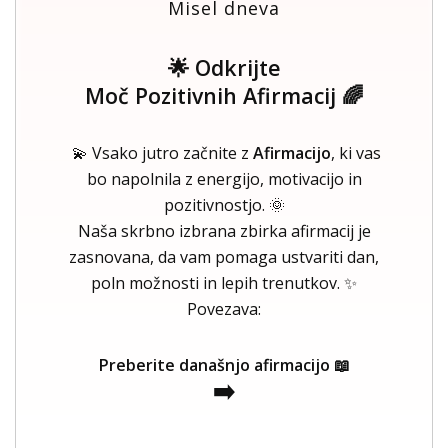
Misel dneva
🌟 Odkrijte
Moč Pozitivnih Afirmacij 🌈
💫 Vsako jutro začnite z
Afirmacijo
, ki vas
bo napolnila z energijo, motivacijo in
pozitivnostjo. 🌞
Naša skrbno izbrana zbirka afirmacij je
zasnovana, da vam pomaga ustvariti dan,
poln možnosti in lepih trenutkov. ✨
Povezava:
Preberite današnjo afirmacijo 📖
➡️