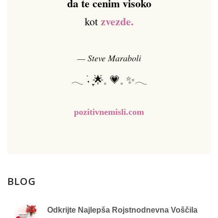
da te cenim visoko
zvezde.
kot
— Steve Maraboli
𓂃 ࣪˖ ִֶָ🌟𓈒 💗𓈒 ✨𓂃
pozitivnemisli.com
BLOG
Odkrijte Najlepša Rojstnodnevna Voščila