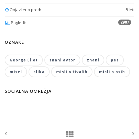
Objavljeno pred:
8 leti
2907
Pogledi:
OZNAKE
George Eliot
znani avtor
znani
pes
misel
slika
misli o živalih
misli o psih
SOCIALNA OMREŽJA