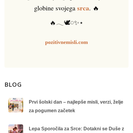
srca
globine svojega
. 🔥
🔥𓂃🕊️𓏸✨⋆
pozitivnemisli.com
BLOG
Prvi šolski dan – najlepše misli, verzi, želje
za pogumen začetek
Lepa Sporočila za Srce: Dotakni se Duše z