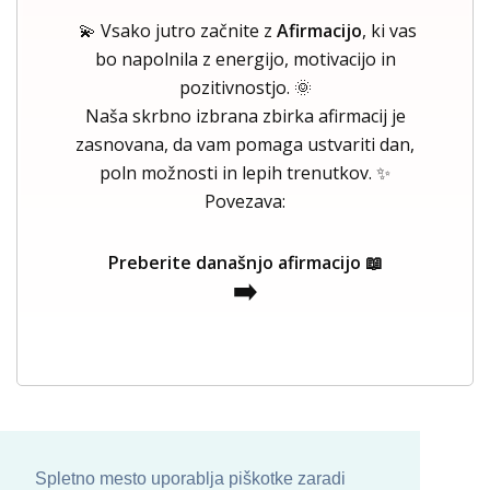
💫 Vsako jutro začnite z
Afirmacijo
, ki vas
bo napolnila z energijo, motivacijo in
pozitivnostjo. 🌞
Naša skrbno izbrana zbirka afirmacij je
zasnovana, da vam pomaga ustvariti dan,
poln možnosti in lepih trenutkov. ✨
Povezava:
Preberite današnjo afirmacijo 📖
➡️
Spletno mesto uporablja piškotke zaradi