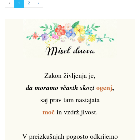
‹
1
2
›
Zakon življenja je,
ogenj
,
da moramo včasih skozi
saj prav tam nastajata
moč
in vzdržljivost.
V preizkušnjah pogosto odkrijemo