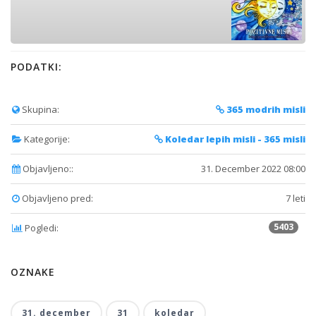
PODATKI:
Skupina:
365 modrih misli
Kategorije:
Koledar lepih misli - 365 misli
Objavljeno::
31. December 2022 08:00
Objavljeno pred:
7 leti
5403
Pogledi:
OZNAKE
31. december
31
koledar