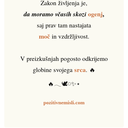
Zakon življenja je,
ogenj
,
da moramo včasih skozi
saj prav tam nastajata
moč
in vzdržljivost.
V preizkušnjah pogosto odkrijemo
srca
globine svojega
. 🔥
🔥𓂃🕊️𓏸✨⋆
pozitivnemisli.com