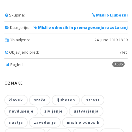
Skupina:
Misli o Ljubezni
Kategorije:
Misli o odnosih in premagovanju razočaranj
Objavljeno::
24. June 2019 18:39
Objavljeno pred:
7 leti
4686
Pogledi:
OZNAKE
človek
sreča
ljubezen
strast
navdušenje
življenje
ustvarjanja
nastja
zavedanje
misli o odnosih