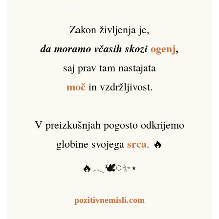
Zakon življenja je,
ogenj
,
da moramo včasih skozi
saj prav tam nastajata
moč
in vzdržljivost.
V preizkušnjah pogosto odkrijemo
srca
globine svojega
. 🔥
🔥𓂃🕊️𓏸✨⋆
pozitivnemisli.com