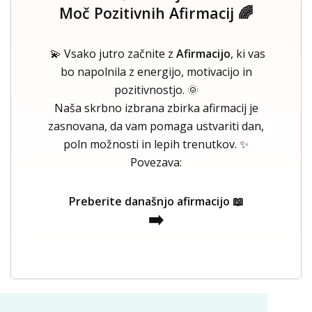
Moč Pozitivnih Afirmacij 🌈
💫 Vsako jutro začnite z
Afirmacijo
, ki vas
bo napolnila z energijo, motivacijo in
pozitivnostjo. 🌞
Naša skrbno izbrana zbirka afirmacij je
zasnovana, da vam pomaga ustvariti dan,
poln možnosti in lepih trenutkov. ✨
Povezava:
Preberite današnjo afirmacijo 📖
➡️