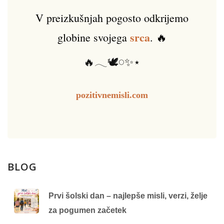
V preizkušnjah pogosto odkrijemo
srca
globine svojega
. 🔥
🔥𓂃🕊️𓏸✨⋆
pozitivnemisli.com
BLOG
Prvi šolski dan – najlepše misli, verzi, želje
za pogumen začetek