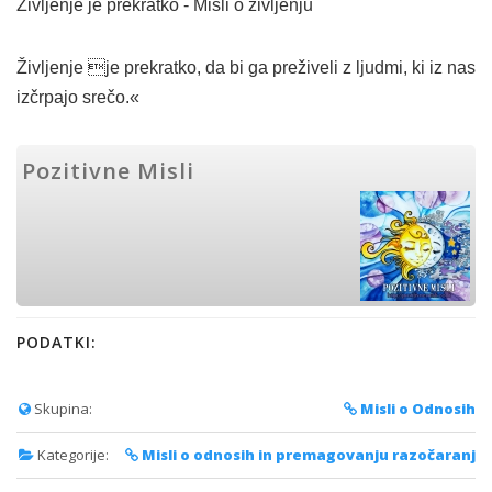
Življenje je prekratko - Misli o življenju
Življenje je prekratko, da bi ga preživeli z ljudmi, ki iz nas
izčrpajo srečo.«
Pozitivne Misli
PODATKI:
Skupina:
Misli o Odnosih
Kategorije:
Misli o odnosih in premagovanju razočaranj