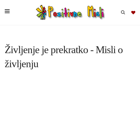
BRSKAJ
Življenje je prekratko - Misli o
SKUPINE
življenju
MISLI
KOMPLETI