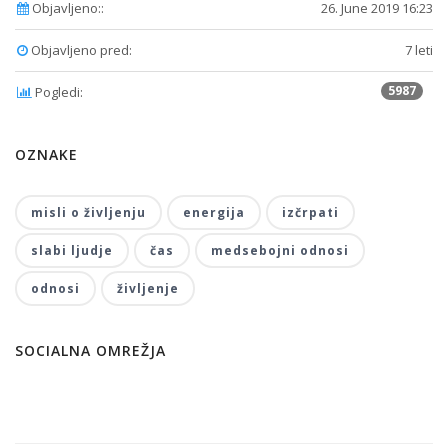
Objavljeno::
26. June 2019 16:23
Objavljeno pred:
7 leti
5987
Pogledi:
OZNAKE
misli o življenju
energija
izčrpati
slabi ljudje
čas
medsebojni odnosi
odnosi
življenje
SOCIALNA OMREŽJA