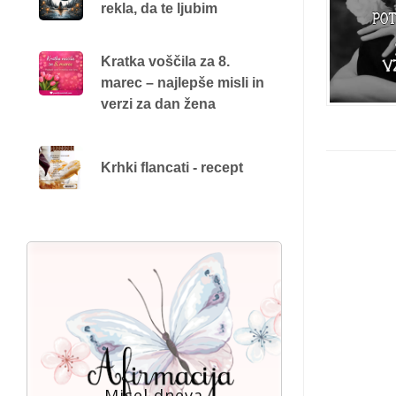
rekla, da te ljubim
Kratka voščila za 8.
marec – najlepše misli in
verzi za dan žena
Krhki flancati - recept
Misel dneva