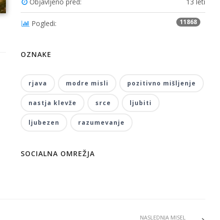
Objavljeno pred:
13 leti
11868
Pogledi:
OZNAKE
rjava
modre misli
pozitivno mišljenje
nastja klevže
srce
ljubiti
ljubezen
razumevanje
SOCIALNA OMREŽJA
NASLEDNJA MISEL