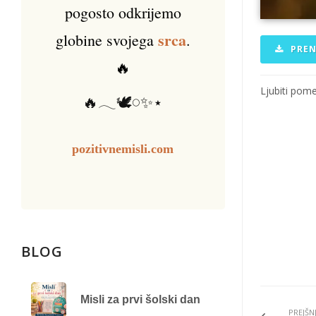
pogosto odkrijemo
srca
globine svojega
.
PREN
🔥
Ljubiti pome
🔥𓂃🕊️𓏸✨⋆
pozitivnemisli.com
BLOG
Misli za prvi šolski dan
PREJŠN