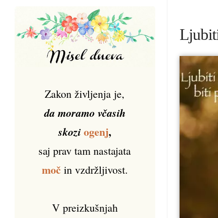
Ljubit
Zakon življenja je,
da moramo včasih
ogenj
,
skozi
saj prav tam nastajata
moč
in vzdržljivost.
V preizkušnjah