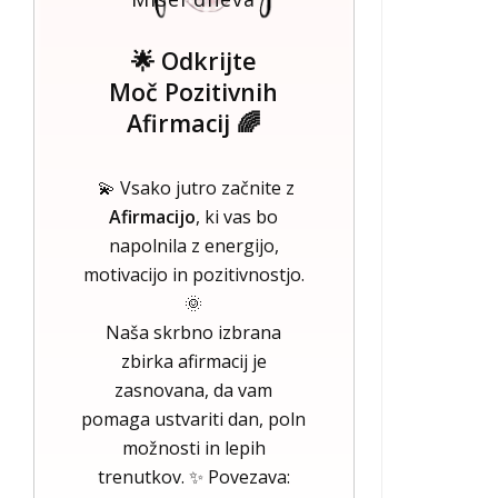
🌟 Odkrijte
Moč Pozitivnih
Afirmacij 🌈
💫 Vsako jutro začnite z
Afirmacijo
, ki vas bo
napolnila z energijo,
motivacijo in pozitivnostjo.
🌞
Naša skrbno izbrana
zbirka afirmacij je
zasnovana, da vam
pomaga ustvariti dan, poln
možnosti in lepih
trenutkov. ✨ Povezava: