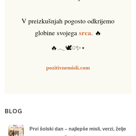
V preizkušnjah pogosto odkrijemo
srca
globine svojega
. 🔥
🔥𓂃🕊️𓏸✨⋆
pozitivnemisli.com
BLOG
Prvi šolski dan – najlepše misli, verzi, želje