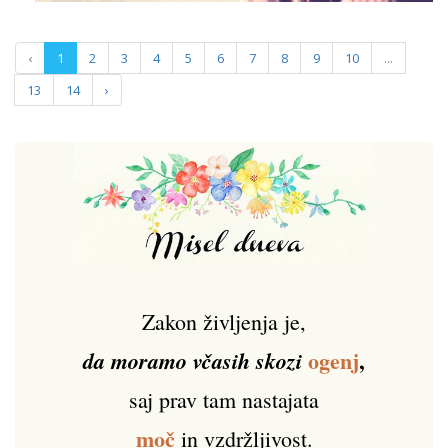
‹
1
2
3
4
5
6
7
8
9
10
...
13
14
›
Zakon življenja je,
ogenj
,
da moramo včasih skozi
saj prav tam nastajata
moč
in vzdržljivost.