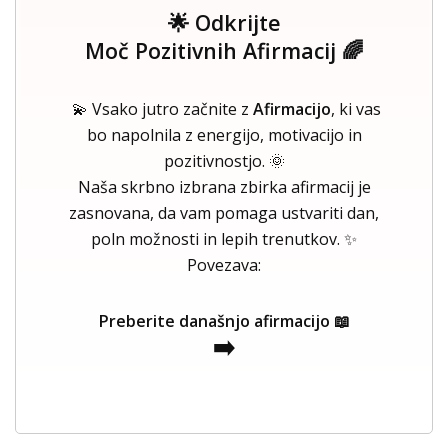
🌟 Odkrijte
Moč Pozitivnih Afirmacij 🌈
💫 Vsako jutro začnite z
Afirmacijo
, ki vas
bo napolnila z energijo, motivacijo in
pozitivnostjo. 🌞
Naša skrbno izbrana zbirka afirmacij je
zasnovana, da vam pomaga ustvariti dan,
poln možnosti in lepih trenutkov. ✨
Povezava:
Preberite današnjo afirmacijo 📖
➡️