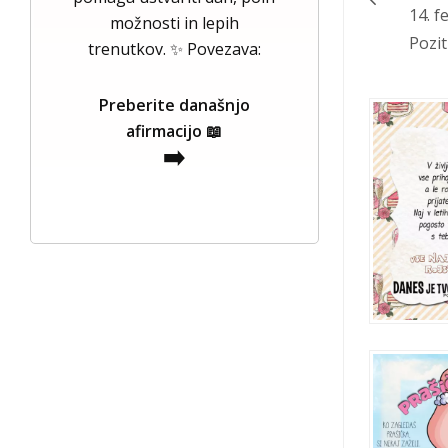
14. f
možnosti in lepih
Poziti
trenutkov. ✨ Povezava:
Preberite današnjo
afirmacijo 📖
➡️