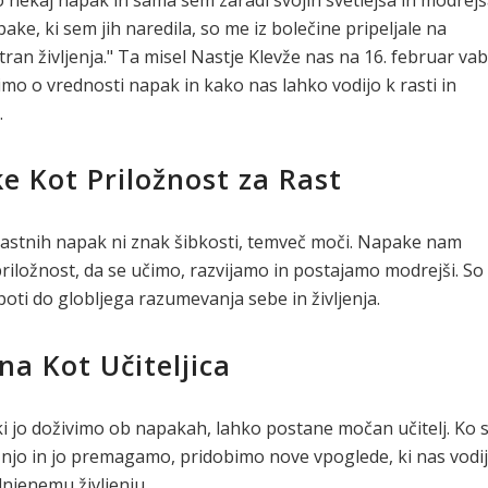
ake, ki sem jih naredila, so me iz bolečine pripeljale na
tran življenja." Ta misel Nastje Klevže nas na 16. februar vab
imo o vrednosti napak in kako nas lahko vodijo k rasti in
.
e Kot Priložnost za Rast
lastnih napak ni znak šibkosti, temveč moči. Napake nam
riložnost, da se učimo, razvijamo in postajamo modrejši. So
poti do globljega razumevanja sebe in življenja.
na Kot Učiteljica
ki jo doživimo ob napakah, lahko postane močan učitelj. Ko 
njo in jo premagamo, pridobimo nove vpoglede, ki nas vodi
lnjenemu življenju.