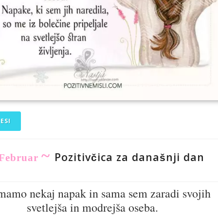
ESI
~
Pozitivčica za današnji dan
 Februar
mamo nekaj napak in sama sem zaradi svojih
svetlejša in modrejša oseba.