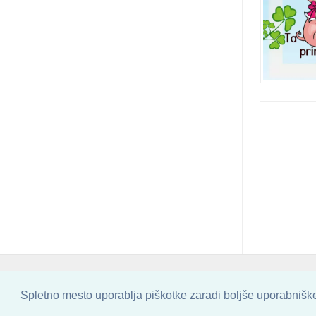
COPYRIGHT © 2013 - 2026 BY
SKINBASE
Spletno mesto uporablja piškotke zaradi boljše uporabniške 