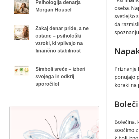
Psihologija denarja
oseba. Nap
Morgan Housel
svetlejšo s
da razmisl
Zakaj denar pride, a ne
spoznanju
ostane – psihološki
vzroki, ki vplivajo na
Napak
finančno stabilnost
Priznanje 
Simboli sreče – izberi
ponujajo p
svojega in odkrij
sporočilo!
koraki na 
Boleči
Bolečina, 
soočimo z 
k bolj izpo