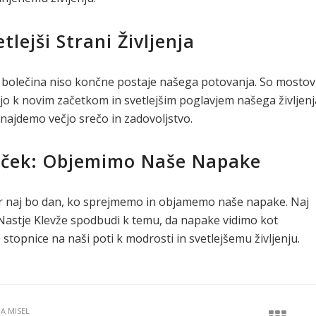
tlejši Strani Življenja
bolečina niso končne postaje našega potovanja. So mostovi
ijo k novim začetkom in svetlejšim poglavjem našega življenj
 najdemo večjo srečo in zadovoljstvo.
uček: Objemimo Naše Napake
ar naj bo dan, ko sprejmemo in objamemo naše napake. Naj
Nastje Klevže spodbudi k temu, da napake vidimo kot
stopnice na naši poti k modrosti in svetlejšemu življenju.
JA MISEL