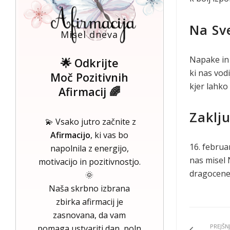
Na Sve
Misel dneva
Napake in 
🌟 Odkrijte
ki nas vod
Moč Pozitivnih
kjer lahko
Afirmacij 🌈
Zaklj
💫 Vsako jutro začnite z
Afirmacijo
, ki vas bo
16. febru
napolnila z energijo,
nas misel 
motivacijo in pozitivnostjo.
dragocene 
🌞
Naša skrbno izbrana
zbirka afirmacij je
zasnovana, da vam
PREJŠN
pomaga ustvariti dan, poln