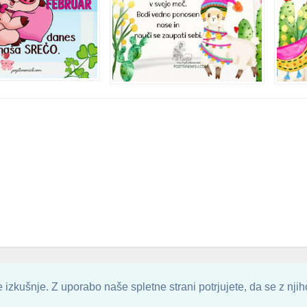
. ALL ARTWORK ARE UPLOADED AND COPYRIGHTED TO ITS AUTHOR.
POZITIVN
izkušnje. Z uporabo naše spletne strani potrjujete, da se z nji