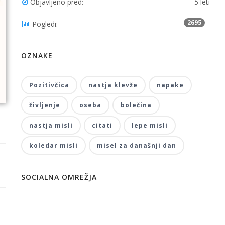
Objavljeno pred:
5 leti
2695
Pogledi:
OZNAKE
Pozitivčica
nastja klevže
napake
življenje
oseba
bolečina
nastja misli
citati
lepe misli
koledar misli
misel za današnji dan
SOCIALNA OMREŽJA