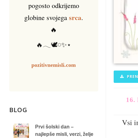
pogosto odkrijemo
srca
globine svojega
.
🔥
🔥𓂃🕊️𓏸✨⋆
pozitivnemisli.com
PREN
16.
BLOG
Vsi i
Prvi šolski dan –
najlepše misli, verzi, želje