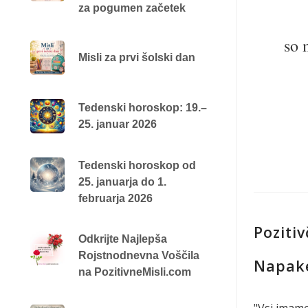
za pogumen začetek
so 
Misli za prvi šolski dan
Tedenski horoskop: 19.–
25. januar 2026
Tedenski horoskop od
25. januarja do 1.
februarja 2026
Poziti
Odkrijte Najlepša
Rojstnodnevna Voščila
Napak
na PozitivneMisli.com
"Vsi imamo