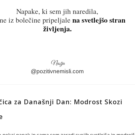
Napake, ki sem jih naredila,
na svetlejšo stran
me iz bolečine pripeljale
življenja.
Nastja
@pozitivnemisli.com
včica za Današnji Dan: Modrost Skozi
e
 nekaj napak in sama sem zaradi svojih svetlejša in modrejš