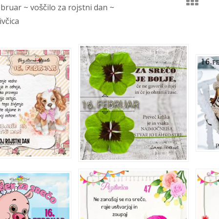
ebruar ~ voščilo za rojstni dan ~
včica