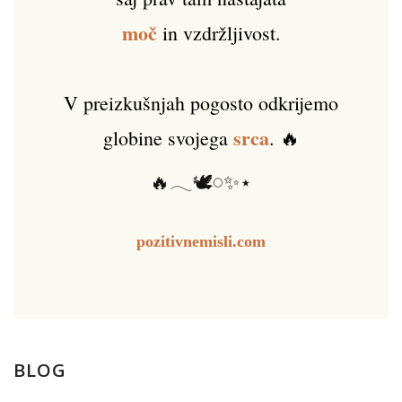
moč
in vzdržljivost.
V preizkušnjah pogosto odkrijemo
srca
globine svojega
. 🔥
🔥𓂃🕊️𓏸✨⋆
pozitivnemisli.com
BLOG