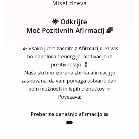
Misel dneva
🌟 Odkrijte
Moč Pozitivnih Afirmacij 🌈
💫 Vsako jutro začnite z
Afirmacijo
, ki vas
bo napolnila z energijo, motivacijo in
pozitivnostjo. 🌞
Naša skrbno izbrana zbirka afirmacij je
zasnovana, da vam pomaga ustvariti dan,
poln možnosti in lepih trenutkov. ✨
Povezava:
Preberite današnjo afirmacijo 📖
➡️