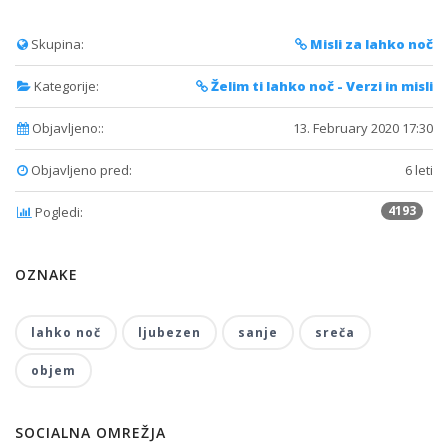
Skupina:
Misli za lahko noč
Kategorije:
Želim ti lahko noč - Verzi in misli
Objavljeno::
13. February 2020 17:30
Objavljeno pred:
6 leti
4193
Pogledi:
OZNAKE
lahko noč
ljubezen
sanje
sreča
objem
SOCIALNA OMREŽJA