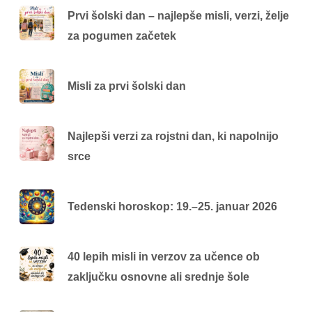
Prvi šolski dan – najlepše misli, verzi, želje
za pogumen začetek
Misli za prvi šolski dan
Najlepši verzi za rojstni dan, ki napolnijo
srce
Tedenski horoskop: 19.–25. januar 2026
40 lepih misli in verzov za učence ob
zaključku osnovne ali srednje šole