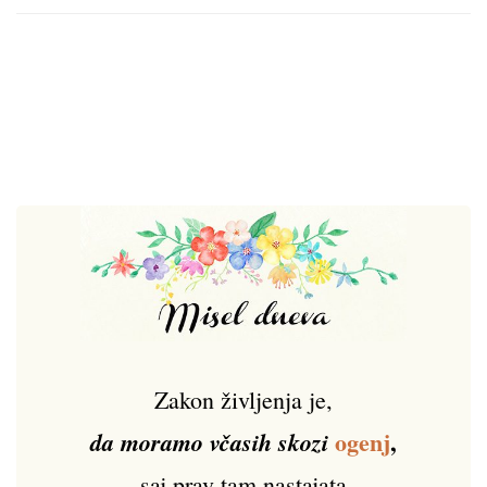
Zakon življenja je,
ogenj
,
da moramo včasih skozi
saj prav tam nastajata