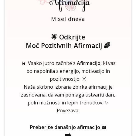
Misel dneva
🌟 Odkrijte
Moč Pozitivnih Afirmacij 🌈
💫 Vsako jutro začnite z
Afirmacijo
, ki vas
bo napolnila z energijo, motivacijo in
pozitivnostjo. 🌞
Naša skrbno izbrana zbirka afirmacij je
zasnovana, da vam pomaga ustvariti dan,
poln možnosti in lepih trenutkov. ✨
Povezava:
Preberite današnjo afirmacijo 📖
➡️