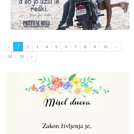
‹
1
2
3
4
5
6
7
8
9
10
...
32
33
›
Zakon življenja je,