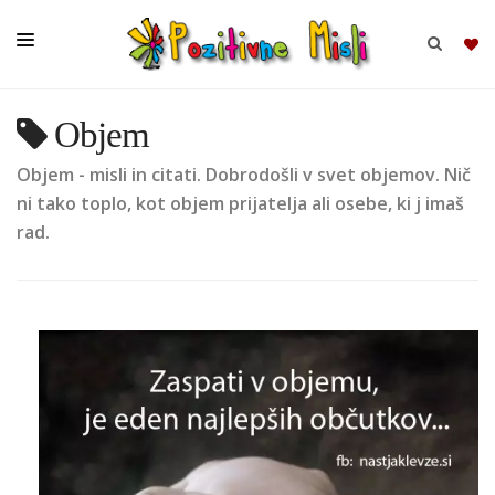
Objem
BRSKAJ
Objem - misli in citati. Dobrodošli v svet objemov. Nič
SKUPINE
ni tako toplo, kot objem prijatelja ali osebe, ki j imaš
rad.
MISLI
KOMPLETI