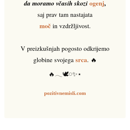
ogenj
,
da moramo včasih skozi
saj prav tam nastajata
moč
in vzdržljivost.
V preizkušnjah pogosto odkrijemo
srca
globine svojega
. 🔥
🔥𓂃🕊️𓏸✨⋆
pozitivnemisli.com