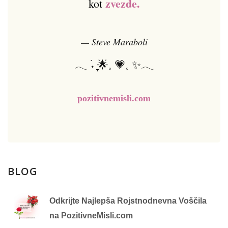
zvezde.
kot
— Steve Maraboli
𓂃 ࣪˖ ִֶָ🌟𓈒 💗𓈒 ✨𓂃
pozitivnemisli.com
BLOG
Odkrijte Najlepša Rojstnodnevna Voščila
na PozitivneMisli.com