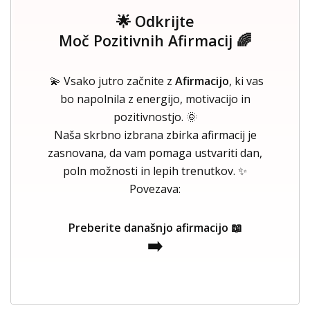
🌟 Odkrijte
Moč Pozitivnih Afirmacij 🌈
💫 Vsako jutro začnite z
Afirmacijo
, ki vas
bo napolnila z energijo, motivacijo in
pozitivnostjo. 🌞
Naša skrbno izbrana zbirka afirmacij je
zasnovana, da vam pomaga ustvariti dan,
poln možnosti in lepih trenutkov. ✨
Povezava:
Preberite današnjo afirmacijo 📖
➡️