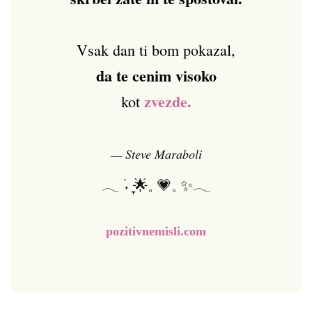
Vsak dan ti bom pokazal,
da te cenim visoko
zvezde.
kot
— Steve Maraboli
𓂃 ࣪˖ ִֶָ🌟𓈒 💗𓈒 ✨𓂃
pozitivnemisli.com