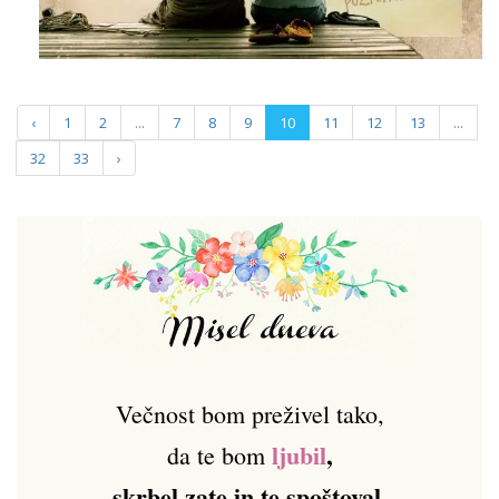
‹
1
2
...
7
8
9
10
11
12
13
...
32
33
›
Večnost bom preživel tako,
ljubil
,
da te bom
skrbel zate in te spoštoval.