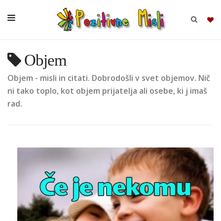
Objem
BRSKAJ
Objem - misli in citati. Dobrodošli v svet objemov. Nič
SKUPINE
ni tako toplo, kot objem prijatelja ali osebe, ki j imaš
rad.
MISLI
KOMPLETI