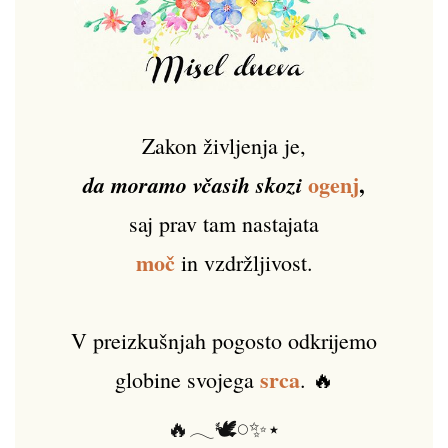
Zakon življenja je,
ogenj
,
da moramo včasih skozi
saj prav tam nastajata
moč
in vzdržljivost.
V preizkušnjah pogosto odkrijemo
srca
globine svojega
. 🔥
🔥𓂃🕊️𓏸✨⋆