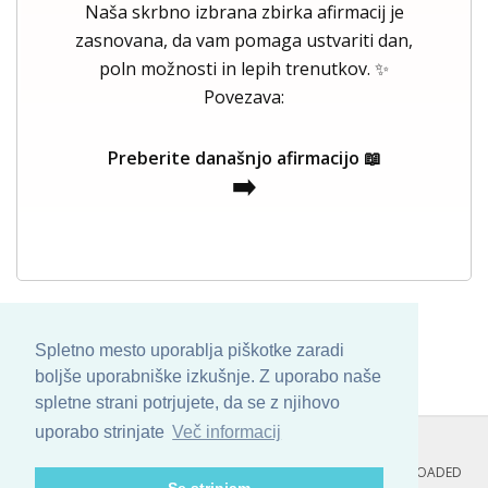
Naša skrbno izbrana zbirka afirmacij je
zasnovana, da vam pomaga ustvariti dan,
poln možnosti in lepih trenutkov. ✨
Povezava:
Preberite današnjo afirmacijo 📖
➡️
Spletno mesto uporablja piškotke zaradi
boljše uporabniške izkušnje. Z uporabo naše
spletne strani potrjujete, da se z njihovo
uporabo strinjate
Več informacij
COPYRIGHT © 2013 - 2026 BY
SKINBASE
. ALL ARTWORK ARE UPLOADED