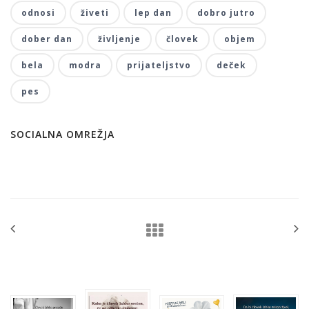
odnosi
živeti
lep dan
dobro jutro
dober dan
življenje
človek
objem
bela
modra
prijateljstvo
deček
pes
SOCIALNA OMREŽJA