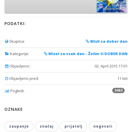
PODATKI:
Skupina:
Misli za dober dan
Kategorije:
Misel za vsak dan - Želim ti DOBER DAN
Objavljeno::
02. April 2015 17:01
Objavljeno pred:
11 leti
3463
Pogledi:
OZNAKE
zaupanje
značaj
prijatelj
negovati