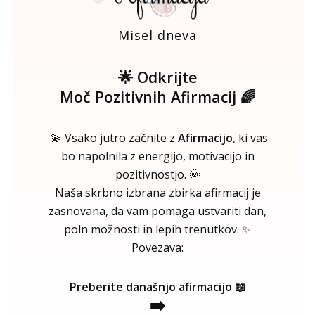
Misel dneva
🌟 Odkrijte
Moč Pozitivnih Afirmacij 🌈
💫 Vsako jutro začnite z
Afirmacijo
, ki vas
bo napolnila z energijo, motivacijo in
pozitivnostjo. 🌞
Naša skrbno izbrana zbirka afirmacij je
zasnovana, da vam pomaga ustvariti dan,
poln možnosti in lepih trenutkov. ✨
Povezava:
Preberite današnjo afirmacijo 📖
➡️