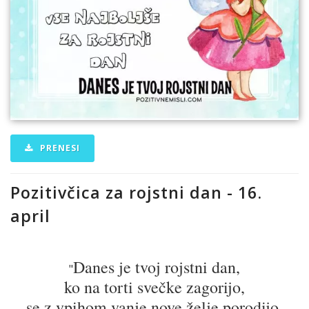
PRENESI
Pozitivčica za rojstni dan - 16.
april
Danes je tvoj rojstni dan,
"
ko na torti svečke zagorijo,
se z vpihom vanje nove želje porodijo.