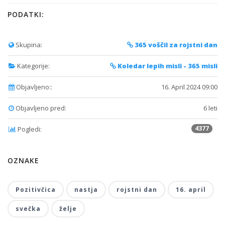
PODATKI:
Skupina:
365 voščil za rojstni dan
Kategorije:
Koledar lepih misli - 365 misli
Objavljeno::
16. April 2024 09:00
Objavljeno pred:
6 leti
4377
Pogledi:
OZNAKE
Pozitivčica
nastja
rojstni dan
16. april
svečka
želje