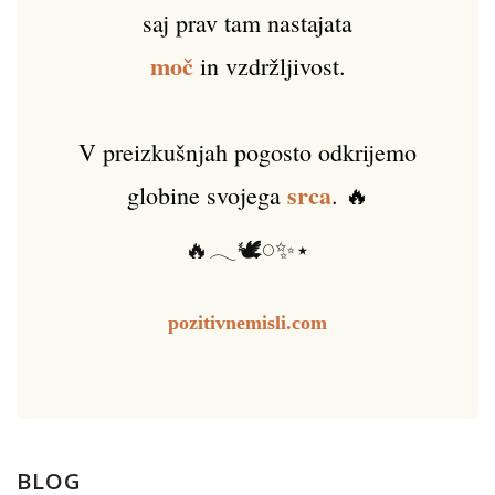
saj prav tam nastajata
moč
in vzdržljivost.
V preizkušnjah pogosto odkrijemo
srca
globine svojega
. 🔥
🔥𓂃🕊️𓏸✨⋆
pozitivnemisli.com
BLOG